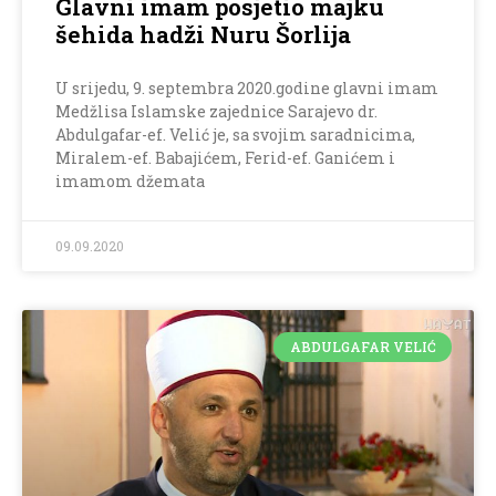
Glavni imam posjetio majku
šehida hadži Nuru Šorlija
U srijedu, 9. septembra 2020.godine glavni imam
Medžlisa Islamske zajednice Sarajevo dr.
Abdulgafar-ef. Velić je, sa svojim saradnicima,
Miralem-ef. Babajićem, Ferid-ef. Ganićem i
imamom džemata
09.09.2020
ABDULGAFAR VELIĆ