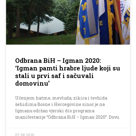
Odbrana BiH – Igman 2020:
‘Igman pamti hrabre ljude koji su
stali u prvi saf i sačuvali
domovinu’
Učenjem hatme, mevluda, zikira i tevhida
šehidima Bosne i Hercegovine sinoć je na
Igmanu održan vjerski dio programa
manifestacije “Odbrana BiH – Igman 2020”. Dovu
07.08.2020