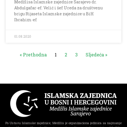
Medžlisa Islamske zajednice Sarajevo dr.
Abdulgafar-ef. Velić i šef Ureda za društvenu
brigu Rijaseta Islamske zajednice u BiH
Ibrahim-ef
01.08.2020
« Prethodna
1
2
3
Sljedeća »
Po Ustavu Islamske zajednice, Medžlis je organizaciona jedinica sa najmanje