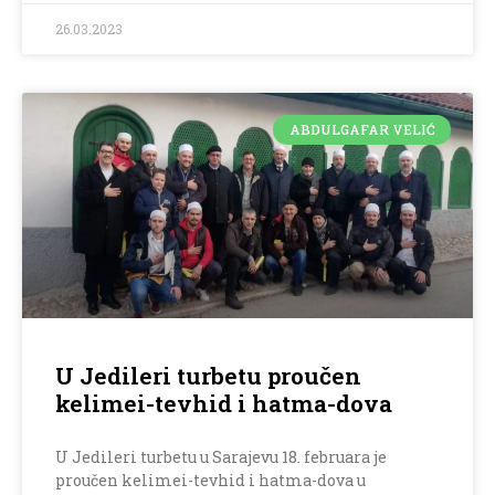
26.03.2023
ABDULGAFAR VELIĆ
U Jedileri turbetu proučen
kelimei-tevhid i hatma-dova
U Jedileri turbetu u Sarajevu 18. februara je
proučen kelimei-tevhid i hatma-dova u