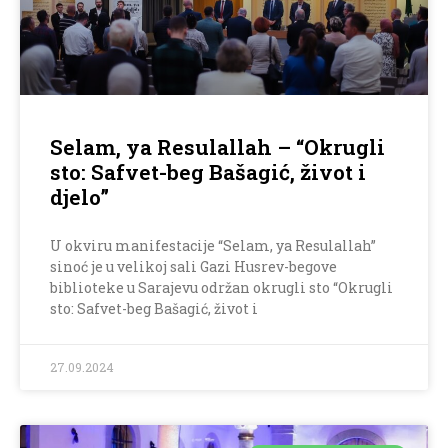
Selam, ya Resulallah – “Okrugli
sto: Safvet-beg Bašagić, život i
djelo”
U okviru manifestacije “Selam, ya Resulallah”
sinoć je u velikoj sali Gazi Husrev-begove
biblioteke u Sarajevu održan okrugli sto “Okrugli
sto: Safvet-beg Bašagić, život i
27.09.2024