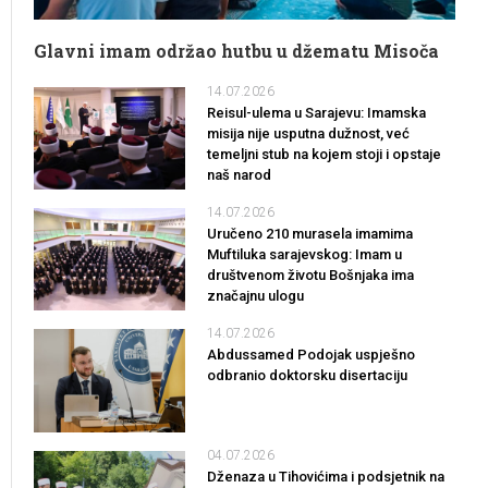
Glavni imam održao hutbu u džematu Misoča
14.07.2026
Reisul-ulema u Sarajevu: Imamska
misija nije usputna dužnost, već
temeljni stub na kojem stoji i opstaje
naš narod
14.07.2026
Uručeno 210 murasela imamima
Muftiluka sarajevskog: Imam u
društvenom životu Bošnjaka ima
značajnu ulogu
14.07.2026
Abdussamed Podojak uspješno
odbranio doktorsku disertaciju
04.07.2026
Dženaza u Tihovićima i podsjetnik na