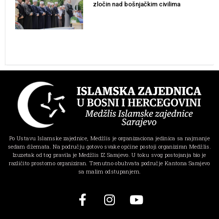
zločin nad bošnjačkim civilima
Po Ustavu Islamske zajednice, Medžlis je organizaciona jedinica sa najmanje
sedam džemata. Na području gotovo svake općine postoji organiziran Medžlis.
Izuzetak od tog pravila je Medžlis IZ Sarajevo. U toku svog postojanja bio je
različito prostorno organiziran. Trenutno obuhvata područje Kantona Sarajevo
sa malim odstupanjem.