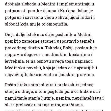
dobijaju slobodu u Medini i implementiraju u
potpunosti poruke islama i Kur’ana. Islam je
potpuna i savršena vjera zahvaljujući hidžri i
slobodi koja mu je to omogućila.
On je dalje istaknuo da je poslanik u Medini
pomirio zaraćene strane i uspostavio temelje
pravednog društva. Također, Božiji poslanik je
napravio dogovor s medinskim kršćanima i
jevrejima, te na osnovu svega toga napisao i
Medinsku povelju, koja je jedan od najstarijih i
najvažnijih dokumenata o ljudskim pravima.
Pošto hidžra simbolizira i prelazak iz jednog
stanja u drugo, u tom pogledu poruke hidžre su i
napuštanje stanja ljutnje, nemira, neprijateljstva i
sl. te prelazak u stanje mira, opraštanja,