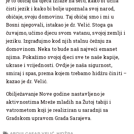
je to običaj da djeca izlaze na selo, kako bi učila
čisti jezik i kako bi bolje upoznala svoj narod,
običaje, svoju domovinu. Taj običaj smo i mi u
Bosni njegovali, istakao je dr. Velić. Stoga ga
čuvajmo, učimo djecu svom vatanu, svojoj zemlji i
jeziku. Izgrađujmo kod njih stalnu čežnju za
domovinom. Neka to bude naš najveći emanet
njima. Pokažimo svojoj djeci sve te naše kapije,
ukrase i vrijednosti. Ovdje je naša sigurnost,
smiraj i spas, prema kojem trebamo hidžru činiti –
kazao je dr. Velić.
Obilježavanje Nove godine nastavljeno je
aktivnostima Mreže mladih na Žutoj tabiji i
vatrometom koji je realiziran u saradnji sa
Gradskom upravom Grada Sarajeva.
ABDULGAFAR VELIĆ
,
HIDŽRA