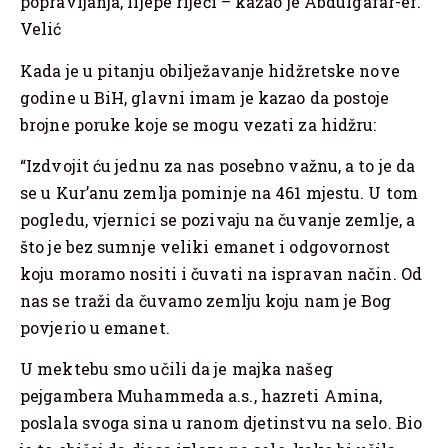
popravljanja, lijepe riječi – kazao je Abdulgafar-ef.
Velić
Kada je u pitanju obilježavanje hidžretske nove
godine u BiH, glavni imam je kazao da postoje
brojne poruke koje se mogu vezati za hidžru:
“Izdvojit ću jednu za nas posebno važnu, a to je da
se u Kur’anu zemlja pominje na 461 mjestu. U tom
pogledu, vjernici se pozivaju na čuvanje zemlje, a
što je bez sumnje veliki emanet i odgovornost
koju moramo nositi i čuvati na ispravan način. Od
nas se traži da čuvamo zemlju koju nam je Bog
povjerio u emanet.
U mektebu smo učili da je majka našeg
pejgambera Muhammeda a.s., hazreti Amina,
poslala svoga sina u ranom djetinstvu na selo. Bio