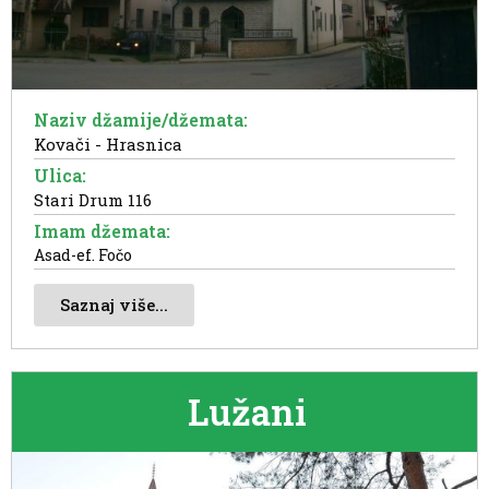
Naziv džamije/džemata:
Kovači - Hrasnica
Ulica:
Stari Drum 116
Imam džemata:
Asad-ef. Fočo
Saznaj više...
Lužani