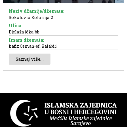
Naziv džamije/džemata:
Sokolović Kolonija 2
Ulica:
Bjelašnička bb
Imam džemata:
hafiz Osman-ef. Kalabić
Saznaj više...