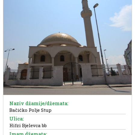
Naziv džamije/džemata:
Bačićko Polje Stup
Ulica:
Hifzi Bjelevca bb
Imam džemata: