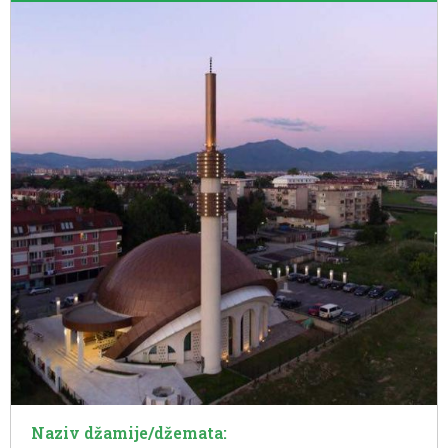
Naziv džamije/džemata: