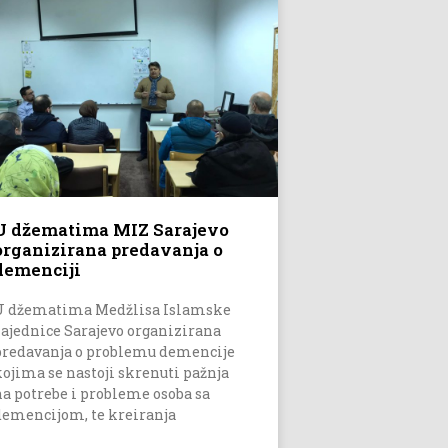
U džematima MIZ Sarajevo
organizirana predavanja o
demenciji
U džematima Medžlisa Islamske
zajednice Sarajevo organizirana
predavanja o problemu demencije
kojima se nastoji skrenuti pažnja
na potrebe i probleme osoba sa
demencijom, te kreiranja