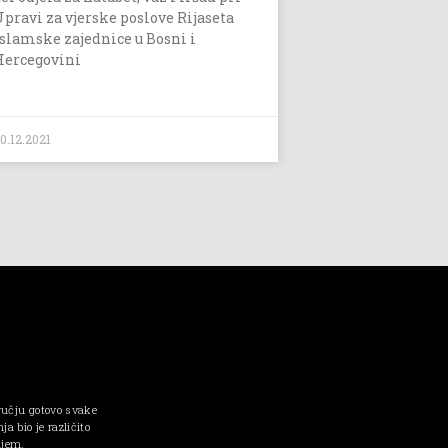
Upravi za vjerske poslove Rijaseta
Islamske zajednice u Bosni i
Hercegovini
0.12.2021
ručju gotovo svake
a bio je različito
njem.