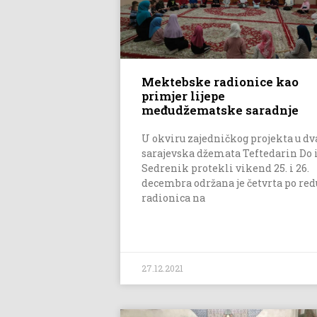
Mektebske radionice kao
primjer lijepe
međudžematske saradnje
U okviru zajedničkog projekta u dv
sarajevska džemata Teftedarin Do 
Sedrenik protekli vikend 25. i 26.
decembra održana je četvrta po red
radionica na
27.12.2021