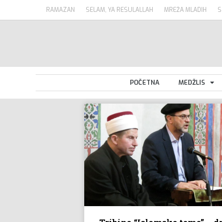
RAMAZAN
SELAM, YA RESULALLAH
MREŽA MLADIH
S
POČETNA
MEDŽLIS