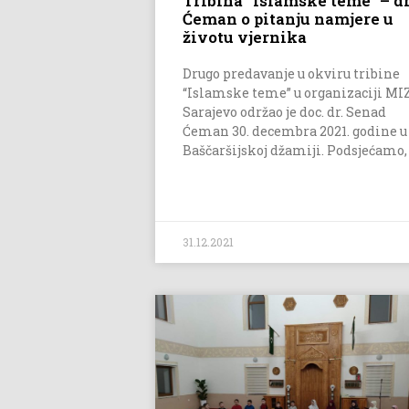
Tribina “Islamske teme” – dr
Ćeman o pitanju namjere u
životu vjernika
Drugo predavanje u okviru tribine
“Islamske teme” u organizaciji MI
Sarajevo održao je doc. dr. Senad
Ćeman 30. decembra 2021. godine u
Baščaršijskoj džamiji. Podsjećamo,
31.12.2021