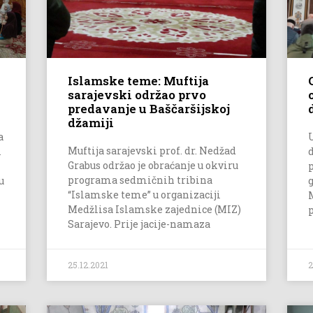
Islamske teme: Muftija
sarajevski održao prvo
predavanje u Baščaršijskoj
džamiji
a
Muftija sarajevski prof. dr. Nedžad
i
Grabus održao je obraćanje u okviru
p
programa sedmičnih tribina
u
“Islamske teme” u organizaciji
Medžlisa Islamske zajednice (MIZ)
Sarajevo. Prije jacije-namaza
25.12.2021
2