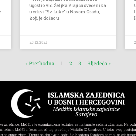
ugostio vlč. Željka Vlajića svećenika
e
u crkvi “Sv. Luke” u Novom Gradu,
koji je došao u
20.12.2021
2
« Prethodna
1
2
3
Sljedeća »
e zajednice, Medžlis je organizaciona jedinica sa najmanje sedam džemata. Na pod
ganiziran Medžlis. Izuzetak od tog pravila je Medžlis IZ Sarajevo. U toku svog postojanj
torno organiziran. Trenutno obuhvata područje Kantona Sarajevo sa malim odstupa