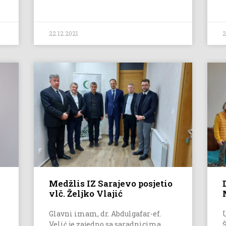
22.12.2021
2
Medžlis IZ Sarajevo posjetio
vlč. Željko Vlajić
Glavni imam, dr. Abdulgafar-ef.
Velić je zajedno sa saradnicima
Š