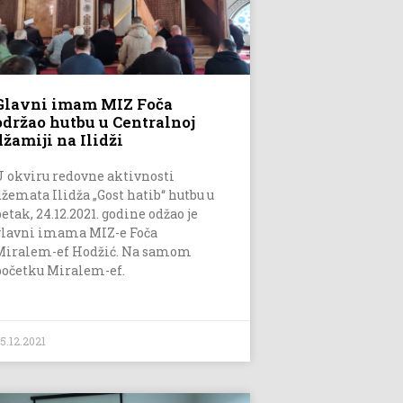
Glavni imam MIZ Foča
održao hutbu u Centralnoj
džamiji na Ilidži
U okviru redovne aktivnosti
džemata Ilidža „Gost hatib“ hutbu u
etak, 24.12.2021. godine odžao je
glavni imama MIZ-e Foča
Miralem-ef Hodžić. Na samom
početku Miralem-ef.
5.12.2021