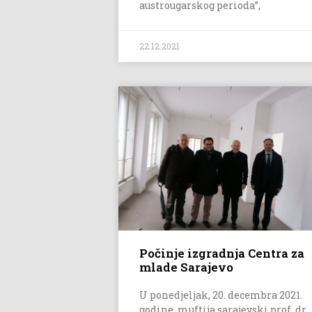
austrougarskog perioda”,
22.12.2021
Počinje izgradnja Centra za
mlade Sarajevo
U ponedjeljak, 20. decembra 2021.
godine, muftija sarajevski prof. dr.