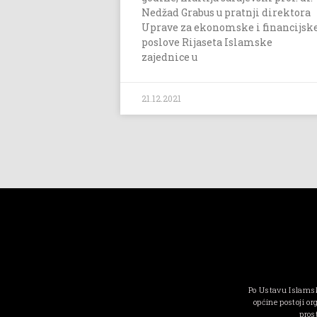
Nedžad Grabus u pratnji direktora
Uprave za ekonomske i financijsk
poslove Rijaseta Islamske
zajednice u
21.12.2021
Po Ustavu Islamsk
općine postoji or
pros