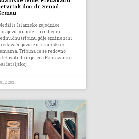
Islamske teme: Predavač u
četvrtak doc. dr. Senad
Ćeman
Medžlis Islamske zajednice
Sarajevo organizira redovnu
sedmičnu tribinu gdje eminentni
predavači govore o islamskim
temama. Tribina će se redovno
održavati do mjeseca Ramazana u
Baščaršijskoj
8.12.2021