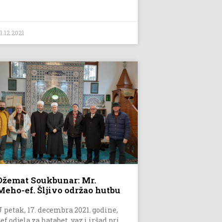
1.12.2021
Džemat Soukbunar: Mr.
Meho-ef. Šljivo održao hutbu
U petak, 17. decembra 2021. godine,
ef odjela za hatabet, vaz i iršad pri