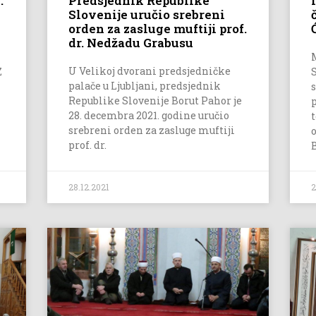
.
Predsjednik Republike
Slovenije uručio srebreni
orden za zasluge muftiji prof.
dr. Nedžadu Grabusu
U Velikoj dvorani predsjedničke
Z
palače u Ljubljani, predsjednik
Republike Slovenije Borut Pahor je
28. decembra 2021. godine uručio
srebreni orden za zasluge muftiji
prof. dr.
28.12.2021
2