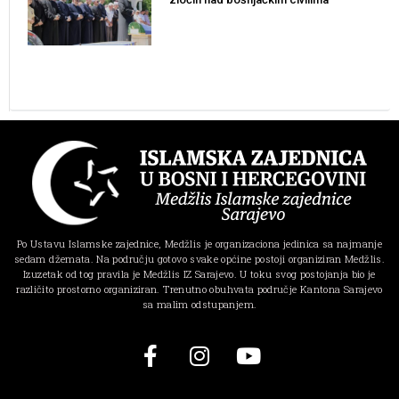
Po Ustavu Islamske zajednice, Medžlis je organizaciona jedinica sa najmanje
sedam džemata. Na području gotovo svake općine postoji organiziran Medžlis.
Izuzetak od tog pravila je Medžlis IZ Sarajevo. U toku svog postojanja bio je
različito prostorno organiziran. Trenutno obuhvata područje Kantona Sarajevo
sa malim odstupanjem.