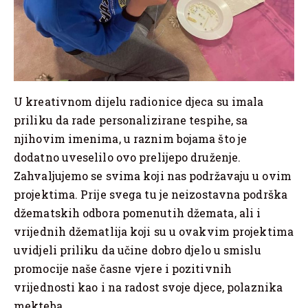
U kreativnom dijelu radionice djeca su imala
priliku da rade personalizirane tespihe, sa
njihovim imenima, u raznim bojama što je
dodatno uveselilo ovo prelijepo druženje.
Zahvaljujemo se svima koji nas podržavaju u ovim
projektima. Prije svega tu je neizostavna podrška
džematskih odbora pomenutih džemata, ali i
vrijednih džematlija koji su u ovakvim projektima
uvidjeli priliku da učine dobro djelo u smislu
promocije naše časne vjere i pozitivnih
vrijednosti kao i na radost svoje djece, polaznika
mekteba.