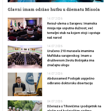
Glavni imam održao hutbu u džematu Misoča
14.07.2026
Reisul-ulema u Sarajevu: Imamska
misija nije usputna dužnost, već
temeljni stub na kojem stoji i opstaje
naš narod
14.07.2026
Uručeno 210 murasela imamima
Muftiluka sarajevskog: Imam u
društvenom životu Bošnjaka ima
značajnu ulogu
14.07.2026
Abdussamed Podojak uspješno
odbranio doktorsku disertaciju
04.07.2026
Dženaza u Tihovićima i podsjetnik na
zločin nad bošnjačkim civilima