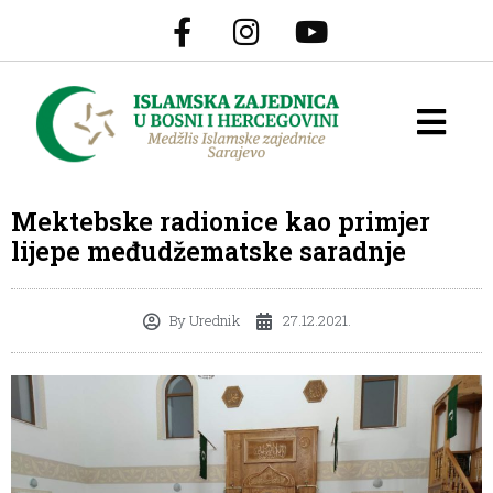
Mektebske radionice kao primjer
lijepe međudžematske saradnje
By
Urednik
27.12.2021.