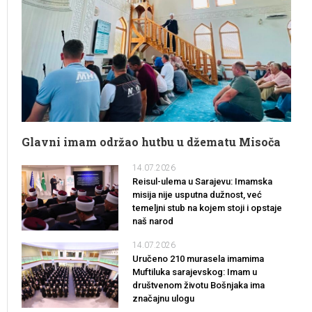
Glavni imam održao hutbu u džematu Misoča
14.07.2026
Reisul-ulema u Sarajevu: Imamska
misija nije usputna dužnost, već
temeljni stub na kojem stoji i opstaje
naš narod
14.07.2026
Uručeno 210 murasela imamima
Muftiluka sarajevskog: Imam u
društvenom životu Bošnjaka ima
značajnu ulogu