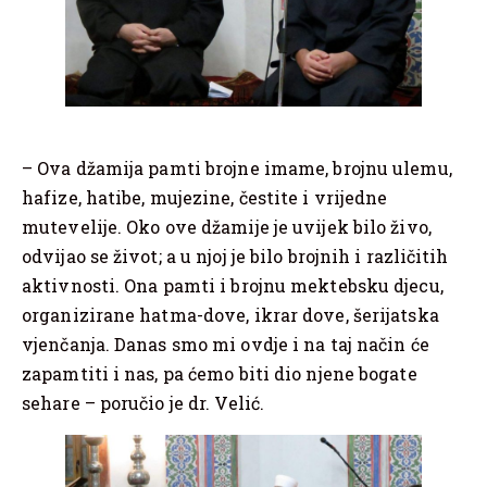
– Ova džamija pamti brojne imame, brojnu ulemu,
hafize, hatibe, mujezine, čestite i vrijedne
mutevelije. Oko ove džamije je uvijek bilo živo,
odvijao se život; a u njoj je bilo brojnih i različitih
aktivnosti. Ona pamti i brojnu mektebsku djecu,
organizirane hatma-dove, ikrar dove, šerijatska
vjenčanja. Danas smo mi ovdje i na taj način će
zapamtiti i nas, pa ćemo biti dio njene bogate
sehare – poručio je dr. Velić.