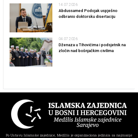
14.07.2026
Abdussamed Podojak uspješno
odbranio doktorsku disertaciju
04.07.2026
Dženaza u Tihovićima i podsjetnik na
zločin nad bošnjačkim civilima
Po Ustavu Islamske zajednice, Medžlis je organizaciona jedinica sa najmanje