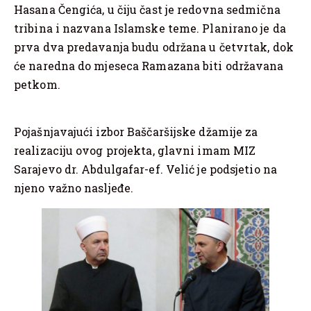
Hasana Čengića, u čiju čast je redovna sedmična
tribina i nazvana Islamske teme. Planirano je da
prva dva predavanja budu održana u četvrtak, dok
će naredna do mjeseca Ramazana biti održavana
petkom.
Pojašnjavajući izbor Baščaršijske džamije za
realizaciju ovog projekta, glavni imam MIZ
Sarajevo dr. Abdulgafar-ef. Velić je podsjetio na
njeno važno nasljeđe.