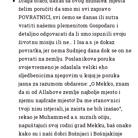
Draga braćo, danas sa ovog mubarek mjesta
želim poručiti da smo mi svi zapravo
POVRATNICI, svi ćemo se danas ili sutra
vratiti našemu plemenitom Gospodaru i
detaljno odgovarati da li smo ispunili svoju
životnu misiju ili ne… I Isa a.s. je dokaz
povratka, jer nema Sudnjeg dana dok se on ne
povrati na zemlju. Poslanikova poruka
svojevremeno je odaslala veliki eho
sljedbenicima njegovim u kojoj je poruka
jasna za razumom obdarene: „O Mekko, znam
da si od Allahove zemlje najbolje mjesto i
njemu najdraže mjesto! Da me stanovnici
tvoji nisu istjerali, ja zaista ne bih izašao“,
rekao je Muhammed a.s. suznih očiju,
napuštajući svoj rodni grad Mekku, baš onako
kako su i naši dobri Bošnjaci i Bošnjakinje