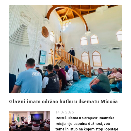
Glavni imam održao hutbu u džematu Misoča
14.07.2026
Reisul-ulema u Sarajevu: Imamska
misija nije usputna dužnost, već
temeljni stub na kojem stoji i opstaje