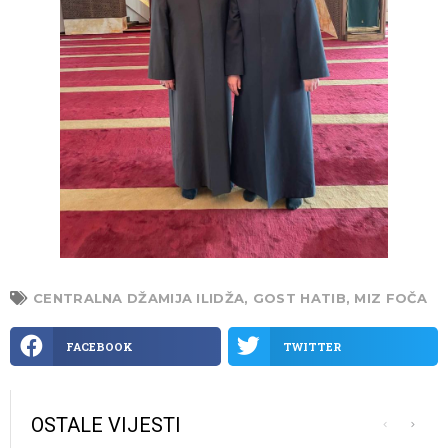
CENTRALNA DŽAMIJA ILIDŽA
,
GOST HATIB
,
MIZ FOČA
FACEBOOK
TWITTER
OSTALE VIJESTI