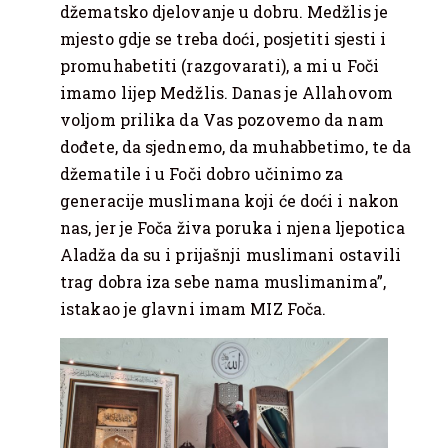
džematsko djelovanje u dobru. Medžlis je
mjesto gdje se treba doći, posjetiti sjesti i
promuhabetiti (razgovarati), a mi u Foči
imamo lijep Medžlis. Danas je Allahovom
voljom prilika da Vas pozovemo da nam
dođete, da sjednemo, da muhabbetimo, te da
džematile i u Foči dobro učinimo za
generacije muslimana koji će doći i nakon
nas, jer je Foča živa poruka i njena ljepotica
Aladža da su i prijašnji muslimani ostavili
trag dobra iza sebe nama muslimanima”,
istakao je glavni imam MIZ Foča.