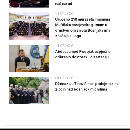
naš narod
14.07.2026
Uručeno 210 murasela imamima
Muftiluka sarajevskog: Imam u
društvenom životu Bošnjaka ima
značajnu ulogu
14.07.2026
Abdussamed Podojak uspješno
odbranio doktorsku disertaciju
04.07.2026
Dženaza u Tihovićima i podsjetnik na
zločin nad bošnjačkim civilima