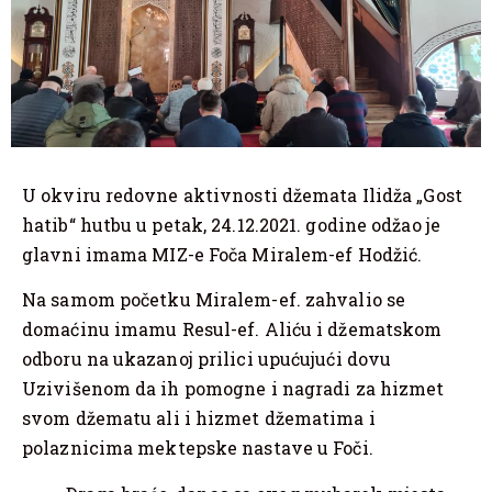
U okviru redovne aktivnosti džemata Ilidža „Gost
hatib“ hutbu u petak, 24.12.2021. godine odžao je
glavni imama MIZ-e Foča Miralem-ef Hodžić.
Na samom početku Miralem-ef. zahvalio se
domaćinu imamu Resul-ef. Aliću i džematskom
odboru na ukazanoj prilici upućujući dovu
Uzivišenom da ih pomogne i nagradi za hizmet
svom džematu ali i hizmet džematima i
polaznicima mektepske nastave u Foči.