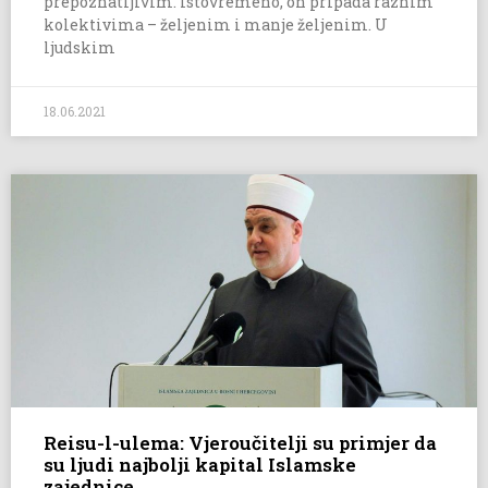
prepoznatljivim. Istovremeno, on pripada raznim
kolektivima – željenim i manje željenim. U
ljudskim
18.06.2021
Reisu-l-ulema: Vjeroučitelji su primjer da
su ljudi najbolji kapital Islamske
zajednice