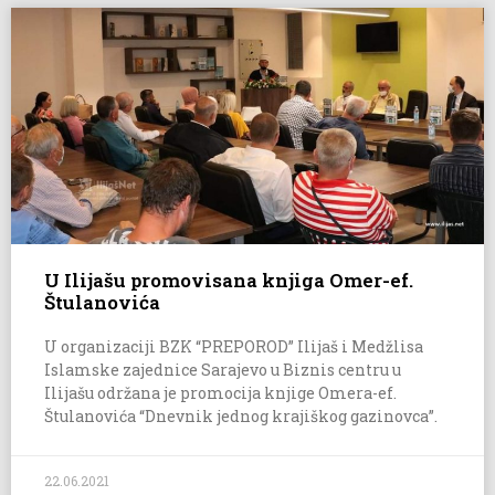
U Ilijašu promovisana knjiga Omer-ef.
Štulanovića
U organizaciji BZK “PREPOROD” Ilijaš i Medžlisa
Islamske zajednice Sarajevo u Biznis centru u
Ilijašu održana je promocija knjige Omera-ef.
Štulanovića “Dnevnik jednog krajiškog gazinovca”.
22.06.2021