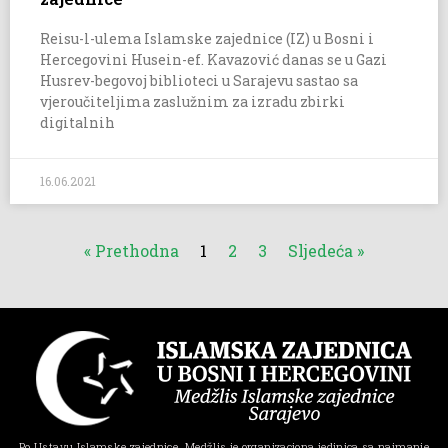
Reisu-l-ulema Islamske zajednice (IZ) u Bosni i
Hercegovini Husein-ef. Kavazović danas se u Gazi
Husrev-begovoj biblioteci u Sarajevu sastao sa
vjeroučiteljima zaslužnim za izradu zbirki
digitalnih
16.06.2021
« Prethodna
1
2
3
Sljedeća »
Po Ustavu Islamske zajednice, Medžlis je organizaciona jedinica sa najmanje