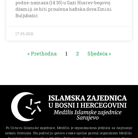
podne-namaza (14:30) u Gazi Husrev-begovoj
džamiji će biti proučena hafiska dova Emini
Buljubašić.
17.09.2021
« Prethodna
1
2
Sljedeća »
Po Ustavu Islamske zajednice, Medžlis je organizaciona jedinica sa najmanje
sedam džemata. Na području gotovo svake općine postoji organiziran Medžlis.