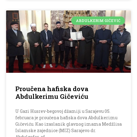
ABDULKERIM GIČEVIĆ
Proučena hafiska dova
Abdulkerimu Gičeviću
U Gazi Husrev-begovoj džamiji u Sarajevu 05.
februara je proučena hafiska dova Abdulkerimu
Gičeviću. Kao izaslanik glavnog imama Medžlisa
Islamske zajednice (MIZ) Sarajevo dr.
Abdulgafar-ef.