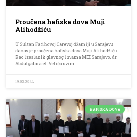
Proučena hafiska dova Muji
Alihodžiću
U Sultan Fatihovoj Carevoj džamiji u Sarajevu
danas je proučena hafiska dova Muji Alihodžiću.
Kao izaslanik glavnog imama MIZ Sarajevo, dr.
Abdulgafara ef. Velića ovim
19.03.2022
HAFISKA DOVA