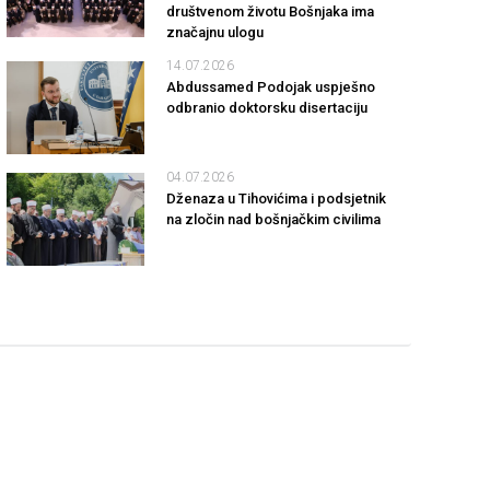
društvenom životu Bošnjaka ima
značajnu ulogu
14.07.2026
Abdussamed Podojak uspješno
odbranio doktorsku disertaciju
04.07.2026
Dženaza u Tihovićima i podsjetnik
na zločin nad bošnjačkim civilima