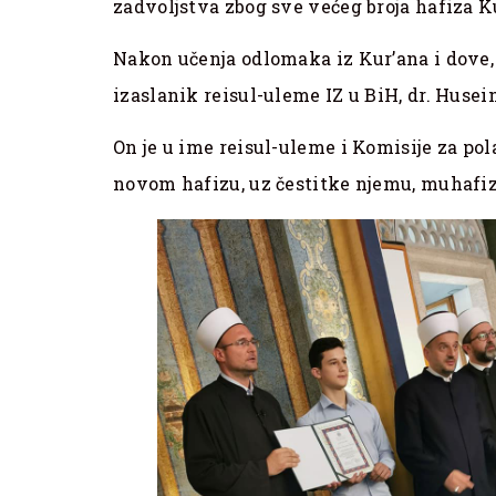
zadvoljstva zbog sve većeg broja hafiza K
Nakon učenja odlomaka iz Kur’ana i dove, p
izaslanik reisul-uleme IZ u BiH, dr. Husei
On je u ime reisul-uleme i Komisije za pol
novom hafizu, uz čestitke njemu, muhafizu 