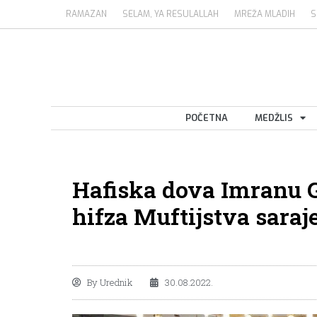
RAMAZAN
SELAM, YA RESULALLAH
MREŽA MLADIH
S
POČETNA
MEDŽLIS
Hafiska dova Imranu Gu
hifza Muftijstva sara
By
Urednik
30.08.2022.