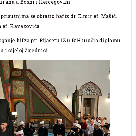
ur’ana u Bosni i Hercegovini.
risutnima se obratio hafiz dr. Elmir ef. Mašić,
n ef. Kavazovića.
aganje hifza pri Rijasetu IZ u BiH uručio diplomu
i cijeloj Zajednici.