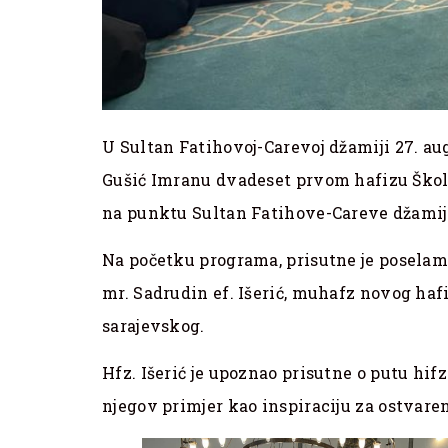
U Sultan Fatihovoj-Carevoj džamiji 27. au
Gušić Imranu dvadeset prvom hafizu Škol
na punktu Sultan Fatihove-Careve džamij
Na početku programa, prisutne je posela
mr. Sadrudin ef. Išerić, muhafz novog haf
sarajevskog.
Hfz. Išerić je upoznao prisutne o putu hifz
njegov primjer kao inspiraciju za ostvaren