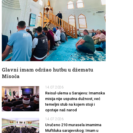
Glavni imam održao hutbu u džematu
Misoča
14.07.2026
Reisul-ulema u Sarajevu: Imamska
misija nije usputna dužnost, već
temeljni stub na kojem stoji i
opstaje naš narod
14.07.2026
Uručeno 210 murasela imamima
Muftiluka sarajevskog: Imam u