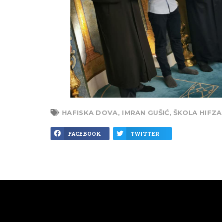
HAFISKA DOVA
,
IMRAN GUŠIĆ
,
ŠKOLA HIFZ
FACEBOOK
TWITTER