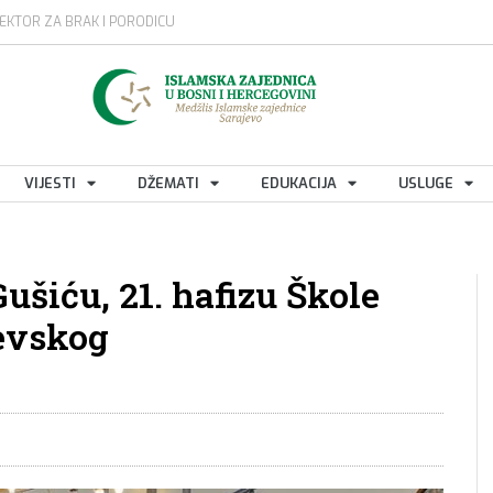
EKTOR ZA BRAK I PORODICU
VIJESTI
DŽEMATI
EDUKACIJA
USLUGE
šiću, 21. hafizu Škole
jevskog