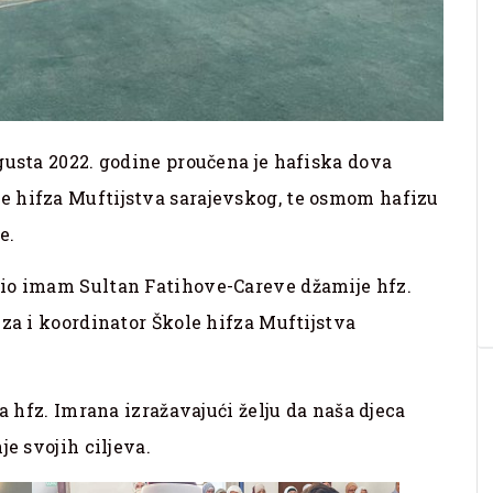
gusta 2022. godine proučena je hafiska dova
e hifza Muftijstva sarajevskog, te osmom hafizu
e.
mio imam Sultan Fatihove-Careve džamije hfz.
iza i koordinator Škole hifza Muftijstva
a hfz. Imrana izražavajući želju da naša djeca
je svojih ciljeva.