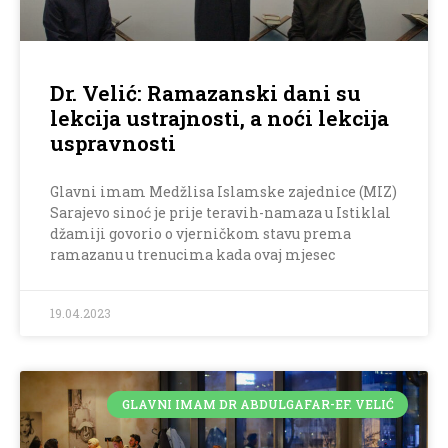
Dr. Velić: Ramazanski dani su
lekcija ustrajnosti, a noći lekcija
uspravnosti
Glavni imam Medžlisa Islamske zajednice (MIZ)
Sarajevo sinoć je prije teravih-namaza u Istiklal
džamiji govorio o vjerničkom stavu prema
ramazanu u trenucima kada ovaj mjesec
19.04.2023
GLAVNI IMAM DR ABDULGAFAR-EF. VELIĆ