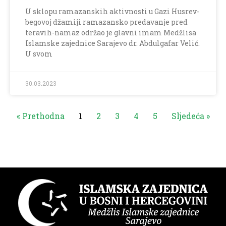
U sklopu ramazanskih aktivnosti u Gazi Husrev-
begovoj džamiji ramazansko predavanje pred
teravih-namaz održao je glavni imam Medžlisa
Islamske zajednice Sarajevo dr. Abdulgafar Velić.
U svom
30.03.2023
« Prethodna
1
2
3
4
5
Sljedeća »