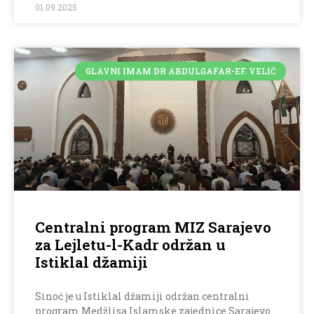
01.09.2025
GLAVNI IMAM DR ABDULGAFAR-EF. VELIĆ
Centralni program MIZ Sarajevo
za Lejletu-l-Kadr održan u
Istiklal džamiji
Sinoć je u Istiklal džamiji održan centralni
program Medžlisa Islamske zajednice Sarajevo