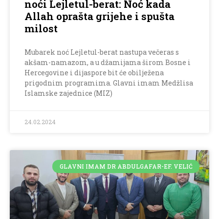
noći Lejletul-berat: Noć kada
Allah oprašta grijehe i spušta
milost
Mubarek noć Lejletul-berat nastupa večeras s
akšam-namazom, a u džamijama širom Bosne i
Hercegovine i dijaspore bit će obilježena
prigodnim programima. Glavni imam Medžlisa
Islamske zajednice (MIZ)
24.02.2024
GLAVNI IMAM DR ABDULGAFAR-EF. VELIĆ