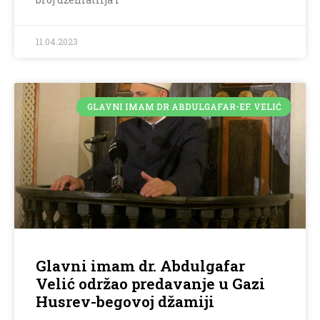
11.04.2023
GLAVNI IMAM DR ABDULGAFAR-EF. VELIĆ
Glavni imam dr. Abdulgafar
Velić održao predavanje u Gazi
Husrev-begovoj džamiji