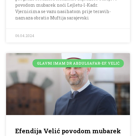
povodom mubarek noći Lejletu-l-Kadr.
Vjernicima se vazu nasihatom prije teravih-
namaza obratio Muftija sarajevski
06.04.2024
GLAVNI IMAM DR ABDULGAFAR-EF. VELIĆ
Efendija Velić povodom mubarek