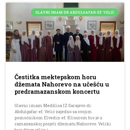
GLAVNI IMAM DR ABDULGAFAR-EF. VELIĆ
Čestitka mektepskom horu
džemata Nahorevo na učešću u
predramazanskom koncertu
Glavni imam Medžlisa IZ Sarajevo dr.
Abdulgafar-ef. Velić zajedno sa svojim
pomoćnikom Elvedin-ef. Klisurom bio je u
ramazanskoj posjeti džematu Nahorevo. Veliki
broj džematlija i