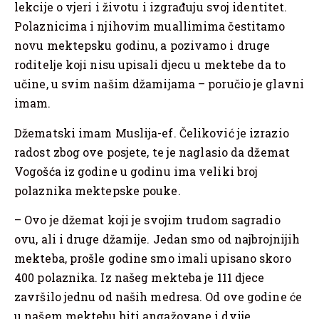
lekcije o vjeri i životu i izgrađuju svoj identitet.
Polaznicima i njihovim muallimima čestitamo
novu mektepsku godinu, a pozivamo i druge
roditelje koji nisu upisali djecu u mektebe da to
učine, u svim našim džamijama – poručio je glavni
imam.
Džematski imam Muslija-ef. Čeliković je izrazio
radost zbog ove posjete, te je naglasio da džemat
Vogošća iz godine u godinu ima veliki broj
polaznika mektepske pouke.
– Ovo je džemat koji je svojim trudom sagradio
ovu, ali i druge džamije. Jedan smo od najbrojnijih
mekteba, prošle godine smo imali upisano skoro
400 polaznika. Iz našeg mekteba je 111 djece
završilo jednu od naših medresa. Od ove godine će
u našem mektebu biti angažovane i dvije