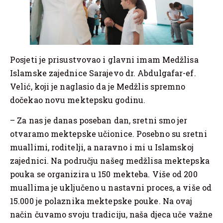
Posjeti je prisustvovao i glavni imam Medžlisa
Islamske zajednice Sarajevo dr. Abdulgafar-ef.
Velić, koji je naglasio da je Medžlis spremno
dočekao novu mektepsku godinu.
– Za nas je danas poseban dan, sretni smo jer
otvaramo mektepske učionice. Posebno su sretni
muallimi, roditelji, a naravno i mi u Islamskoj
zajednici. Na području našeg medžlisa mektepska
pouka se organizira u 150 mekteba. Više od 200
muallima je uključeno u nastavni proces, a više od
15.000 je polaznika mektepske pouke. Na ovaj
način čuvamo svoju tradiciju, naša djeca uče važne