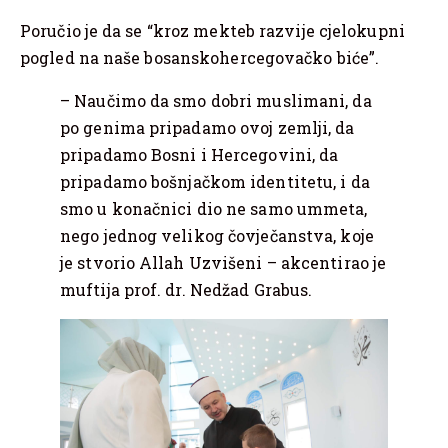
Poručio je da se “kroz mekteb razvije cjelokupni
pogled na naše bosanskohercegovačko biće”.
– Naučimo da smo dobri muslimani, da
po genima pripadamo ovoj zemlji, da
pripadamo Bosni i Hercegovini, da
pripadamo bošnjačkom identitetu, i da
smo u konačnici dio ne samo ummeta,
nego jednog velikog čovječanstva, koje
je stvorio Allah Uzvišeni – akcentirao je
muftija prof. dr. Nedžad Grabus.