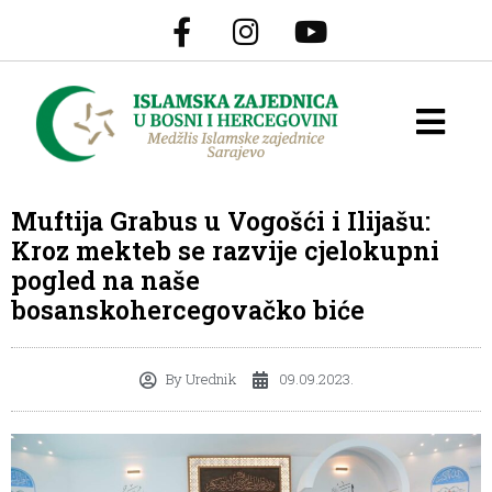
Muftija Grabus u Vogošći i Ilijašu:
Kroz mekteb se razvije cjelokupni
pogled na naše
bosanskohercegovačko biće
By
Urednik
09.09.2023.