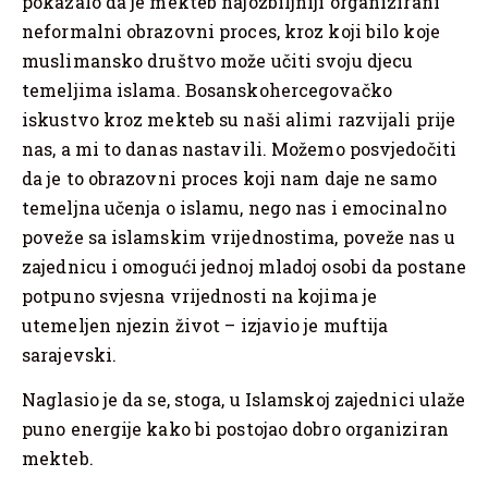
pokazalo da je mekteb najozbiljniji organizirani
neformalni obrazovni proces, kroz koji bilo koje
muslimansko društvo može učiti svoju djecu
temeljima islama. Bosanskohercegovačko
iskustvo kroz mekteb su naši alimi razvijali prije
nas, a mi to danas nastavili. Možemo posvjedočiti
da je to obrazovni proces koji nam daje ne samo
temeljna učenja o islamu, nego nas i emocinalno
poveže sa islamskim vrijednostima, poveže nas u
zajednicu i omogući jednoj mladoj osobi da postane
potpuno svjesna vrijednosti na kojima je
utemeljen njezin život – izjavio je muftija
sarajevski.
Naglasio je da se, stoga, u Islamskoj zajednici ulaže
puno energije kako bi postojao dobro organiziran
mekteb.