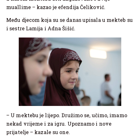
muallime – kazao je efendija Čeliković.
Među djecom koja su se danas upisala u mekteb su
i sestre Lamija i Adna Šišić.
– U mektebu je lijepo. Družimo se, učimo, imamo
nekad vrijeme i za igru. Upoznamo i nove
prijatelje – kazale su one.