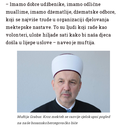
– Imamo dobre udžbenike, imamo odlične
muallime, imamo džematlije, džematske odbore,
koji se najviše trude u organizaciji djelovanja
mektepske nastave. To su ljudi koji rade kao
volonteri, ulože hiljade sati kako bi naša djeca
došla u lijepe uslove – naveo je muftija.
Muftija Grabus: Kroz mekteb se razvije cjelokupni pogled
na naše bosanskohercegovačko biće