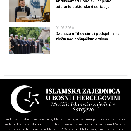
Abdussamed Podojak uspješno
odbranio doktorsku disertaciju
04.07.2026
Dženaza u Tihovićima i podsjetnik na
zločin nad bošnjačkim civilima
Po Ustavu Islamske zajednice, Medžlis je organizaciona jedinica sa najmanje
sedam džemata. Na području gotovo svake općine postoji organiziran Medžlis.
Izuzetak od tog pravila je Medžlis IZ Sarajevo. U toku svog postojanja bio je