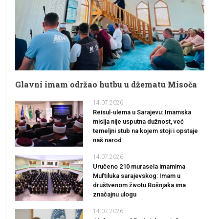
Glavni imam održao hutbu u džematu Misoča
14.07.2026
Reisul-ulema u Sarajevu: Imamska
misija nije usputna dužnost, već
temeljni stub na kojem stoji i opstaje
naš narod
14.07.2026
Uručeno 210 murasela imamima
Muftiluka sarajevskog: Imam u
društvenom životu Bošnjaka ima
značajnu ulogu
14.07.2026