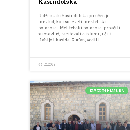
Kasindolska
U džematu Kasindolska proučen je
mevlud, koji su izveli mektebski
polaznici. Mektebaki polaznici proučili
su mevlud, recitovali o islamu, učili
ilahije i kaside, Kur’an, vodili
04.12.2019
ELVEDIN KLISURA