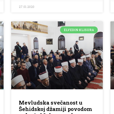
27.01.2020
ELVEDIN KLISURA
Mevludska svečanost u
Šehidskoj džamiji povodom