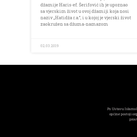
džamije Haris-ef. Šerifović ih je upoznao
sa vjerskim život u ovoj džamiji koja nosi
naziv „Hatidža r.a.“, i u kojoj je vjerski život
zaokružen sa džuma-namazom
02.03.2019
Po Ustavu Islamsk
općine postoji or
pros