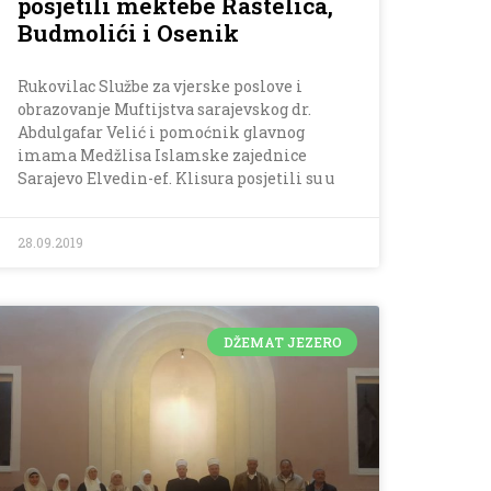
posjetili mektebe Raštelica,
Budmolići i Osenik
Rukovilac Službe za vjerske poslove i
obrazovanje Muftijstva sarajevskog dr.
Abdulgafar Velić i pomoćnik glavnog
imama Medžlisa Islamske zajednice
Sarajevo Elvedin-ef. Klisura posjetili su u
28.09.2019
DŽEMAT JEZERO