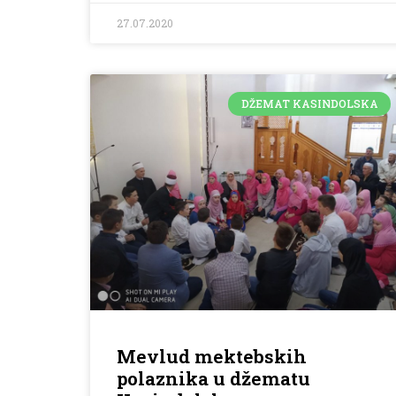
27.07.2020
DŽEMAT KASINDOLSKA
Mevlud mektebskih
polaznika u džematu