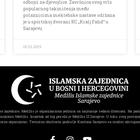
odbojci za djevojčice. Završnica ovog vrlo
popularnog takmičenja među
polaznicima mektebske nastave održana
je u sportskoj dvorani KC „Kralj Fahd“ u
Sarajevu.
18.02.2019
e zajednice, Medžlis je organizaciona jedinica sa najmanje sedam džemata. Na pod
ganiziran Medžlis. Izuzetak od tog pravila je Medžlis IZ Sarajevo. U toku svog postojanj
torno organiziran. Trenutno obuhvata područje Kantona Sarajevo sa malim odstupa