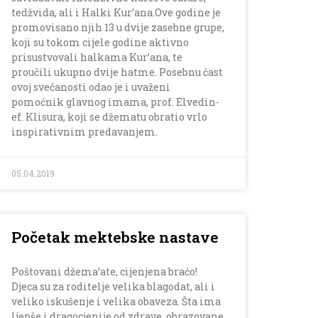
tedžvida, ali i Halki Kur’ana.Ove godine je
promovisano njih 13 u dvije zasebne grupe,
koji su tokom cijele godine aktivno
prisustvovali halkama Kur’ana, te
proučili ukupno dvije hatme. Posebnu čast
ovoj svečanosti odao je i uvaženi
pomoćnik glavnog imama, prof. Elvedin-
ef. Klisura, koji se džematu obratio vrlo
inspirativnim predavanjem.
05.04.2019
Početak mektebske nastave
Poštovani džema’ate, cijenjena braćo!
Djeca su za roditelje velika blagodat, ali i
veliko iskušenje i velika obaveza. Šta ima
ljepše i dragocjenije od zdrave, obrazovane