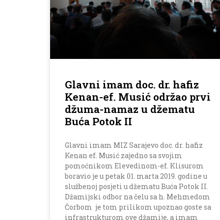
Glavni imam doc. dr. hafiz
Kenan-ef. Musić održao prvi
džuma-namaz u džematu
Buća Potok II
Glavni imam MIZ Sarajevo doc. dr. hafiz
Kenan ef. Musić zajedno sa svojim
pomoćnikom Elevedinom-ef. Klisurom
boravio je u petak 01. marta 2019. godine u
službenoj posjeti u džematu Buća Potok II.
Džamijski odbor na čelu sa h. Mehmedom
Čorbom je tom prilikom upoznao goste sa
infrastrukturom ove džamije, a imam