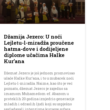
Džamija Jezero: U noći
Lejletu-l-miradža proučene
hatma-dove i dodijeljene
diplome učačima Halke
Kur’ana
Džemat Jezero je još jednom promovisao
učače Halke Kur’ana, i to u mubarek noći
Lejletu-l-miradža. Naime, kao što je već
poznato, džemat Jezero je zajedno sa
imamom Muhamedom-ef. Abazom u
proteklih 20 godina iznjedrio generacije
mladih i odraslih ljudi koji su uspješno
savladavali intenzivne kurseve sufare,