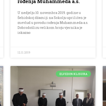
rođenja Muhammeda a.s.
U nedjelju 10. novembra 2019. godine u
Šehidskoj džamiji na Sokolju upriličen je
mevlud u povodu rođenja Muhammeda a.s.
Dobrodošlicu velikom broju vjernika je
iskazao
12.11.2019
ELVEDIN KLISURA