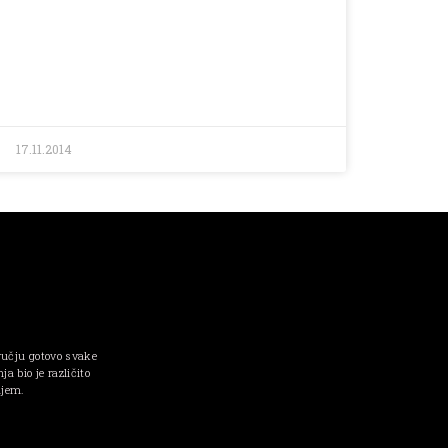
17.11.2014
ručju gotovo svake
a bio je različito
njem.