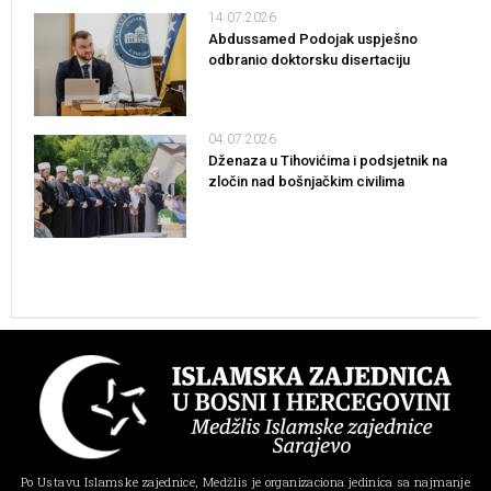
14.07.2026
Abdussamed Podojak uspješno
odbranio doktorsku disertaciju
04.07.2026
Dženaza u Tihovićima i podsjetnik na
zločin nad bošnjačkim civilima
Po Ustavu Islamske zajednice, Medžlis je organizaciona jedinica sa najmanje