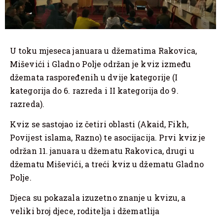
U toku mjeseca januara u džematima Rakovica,
Miševići i Gladno Polje održan je kviz između
džemata raspoređenih u dvije kategorije (I
kategorija do 6. razreda i II kategorija do 9.
razreda).
Kviz se sastojao iz četiri oblasti (Akaid, Fikh,
Povijest islama, Razno) te asocijacija. Prvi kviz je
održan 11. januara u džematu Rakovica, drugi u
džematu Miševići, a treći kviz u džematu Gladno
Polje.
Djeca su pokazala izuzetno znanje u kvizu, a
veliki broj djece, roditelja i džematlija