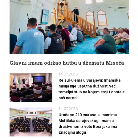
Glavni imam održao hutbu u džematu Misoča
14.07.2026
Reisul-ulema u Sarajevu: Imamska
misija nije usputna dužnost, već
temeljni stub na kojem stoji i opstaje
naš narod
14.07.2026
Uručeno 210 murasela imamima
Muftiluka sarajevskog: Imam u
društvenom životu Bošnjaka ima
značajnu ulogu