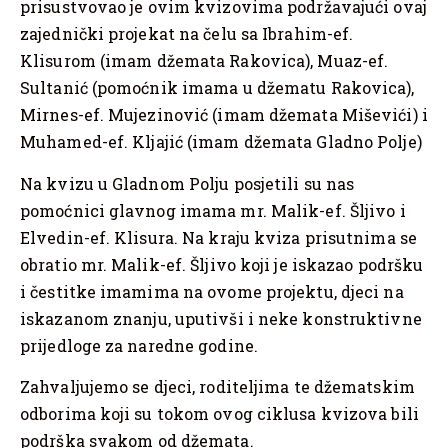
prisustvovao je ovim kvizovima podržavajući ovaj
zajednički projekat na čelu sa Ibrahim-ef.
Klisurom (imam džemata Rakovica), Muaz-ef.
Sultanić (pomoćnik imama u džematu Rakovica),
Mirnes-ef. Mujezinović (imam džemata Miševići) i
Muhamed-ef. Kljajić (imam džemata Gladno Polje)
Na kvizu u Gladnom Polju posjetili su nas
pomoćnici glavnog imama mr. Malik-ef. Šljivo i
Elvedin-ef. Klisura. Na kraju kviza prisutnima se
obratio mr. Malik-ef. Šljivo koji je iskazao podršku
i čestitke imamima na ovome projektu, djeci na
iskazanom znanju, uputivši i neke konstruktivne
prijedloge za naredne godine.
Zahvaljujemo se djeci, roditeljima te džematskim
odborima koji su tokom ovog ciklusa kvizova bili
podrška svakom od džemata.