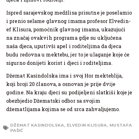
Ispred sarajevskog medžlisa prisutne je poselamio
i prenio selame glavnog imama profesor Elvedin-
ef Klisura, pomoćnik glavnog imama, ukazujući
na značaj ovakvih programa gdje su uključena
naša djeca, uputivši apel i roditeljima da djeca
budu redovna u mektebu, jer to je ulaganje koje će
sigurno donijeti korist i djeci i roditeljima.
Džemat Kasindolska ima i svoj Hor mekteblija,
koji broji 20 članova, a osnovan je prije dvije
godine. Na kraju djeci su podijeljeni slatkiši koje je
obezbjedio Džematski odbor sa svojim
džematlijama kojima se od srca zahvaljujemo.
DŽEMAT KASINDOLSKA
,
ELVEDIN KLISURA
,
MUSTAFA
PAŠIĆ