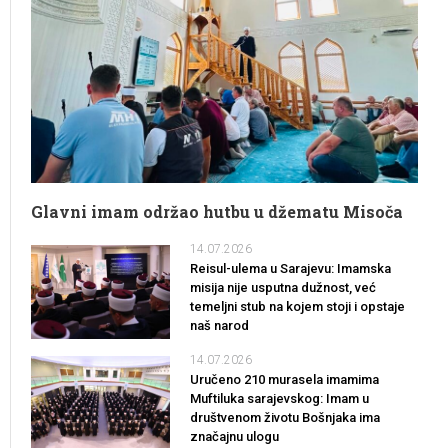
Glavni imam održao hutbu u džematu Misoča
14.07.2026
Reisul-ulema u Sarajevu: Imamska
misija nije usputna dužnost, već
temeljni stub na kojem stoji i opstaje
naš narod
14.07.2026
Uručeno 210 murasela imamima
Muftiluka sarajevskog: Imam u
društvenom životu Bošnjaka ima
značajnu ulogu