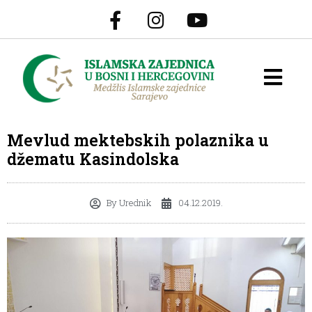
Mevlud mektebskih polaznika u
džematu Kasindolska
By
Urednik
04.12.2019.