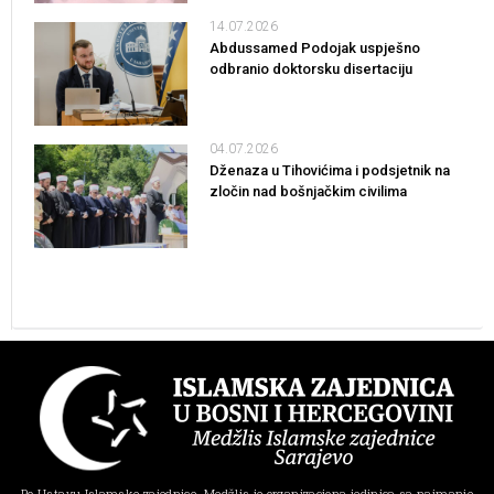
14.07.2026
Abdussamed Podojak uspješno
odbranio doktorsku disertaciju
04.07.2026
Dženaza u Tihovićima i podsjetnik na
zločin nad bošnjačkim civilima
Po Ustavu Islamske zajednice, Medžlis je organizaciona jedinica sa najmanje