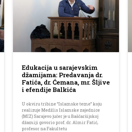
Edukacija u sarajevskim
džamijama: Predavanja dr.
Fatića, dr. Ćemana, mr. Šljive
i efendije Balkića
U okviru tribine “Islamske teme” koju
realizuje Medžlis Islamske zajednice
(MIZ) Sarajevo jučer je u Baščaršijskoj
džamiji govorio prof. dr. Almir Fatić,
profesor na Fakultetu