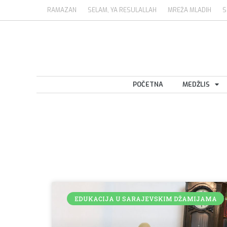
RAMAZAN
SELAM, YA RESULALLAH
MREŽA MLADIH
S
POČETNA
MEDŽLIS
EDUKACIJA U SARAJEVSKIM DŽAMIJAMA