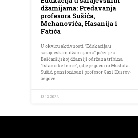
Edukacija u sarajevskim
džamijama: Predavanja
profesora Sušića,
Mehanovića, Hasanija i
Fatića
U okviru aktivnosti “Edukacija u
sarajevskim džamijama” jučer je u
Baščaršijskoj džamiji održana tribina
“Islamske teme”, gdje je govorio Mustafa
Sušić, penzionisani profesor Gazi Husrev-
begove
13.12.2022