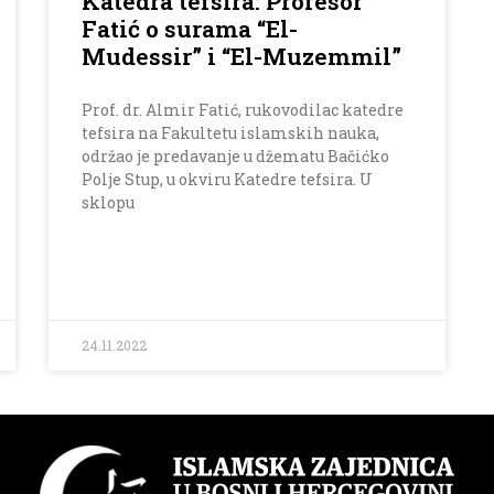
Katedra tefsira: Profesor
Fatić o surama “El-
Mudessir” i “El-Muzemmil”
Prof. dr. Almir Fatić, rukovodilac katedre
tefsira na Fakultetu islamskih nauka,
održao je predavanje u džematu Bačićko
Polje Stup, u okviru Katedre tefsira. U
sklopu
24.11.2022