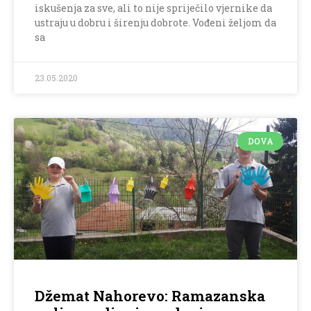
iskušenja za sve, ali to nije spriječilo vjernike da
ustraju u dobru i širenju dobrote. Vođeni željom da
sa
23.05.2020
DOVA
Džemat Nahorevo: Ramazanska