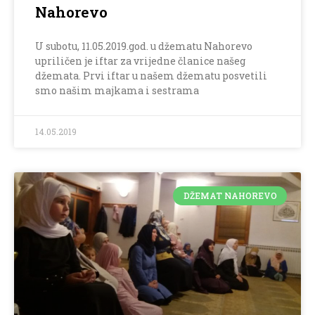
Nahorevo
U subotu, 11.05.2019.god. u džematu Nahorevo
upriličen je iftar za vrijedne članice našeg
džemata. Prvi iftar u našem džematu posvetili
smo našim majkama i sestrama
14.05.2019
DŽEMAT NAHOREVO