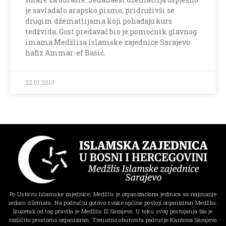
je savladalo arapsko pismo, pridruživši se
drugim džematlijama koji pohađaju kurs
tedžvida. Gost predavač bio je pomoćnik glavnog
imama Medžlisa islamske zajednice Sarajevo
hafiz Ammar-ef Bašić.
22.01.2019
Po Ustavu Islamske zajednice, Medžlis je organizaciona jedinica sa najmanje
sedam džemata. Na području gotovo svake općine postoji organiziran Medžlis.
Izuzetak od tog pravila je Medžlis IZ Sarajevo. U toku svog postojanja bio je
različito prostorno organiziran. Trenutno obuhvata područje Kantona Sarajevo