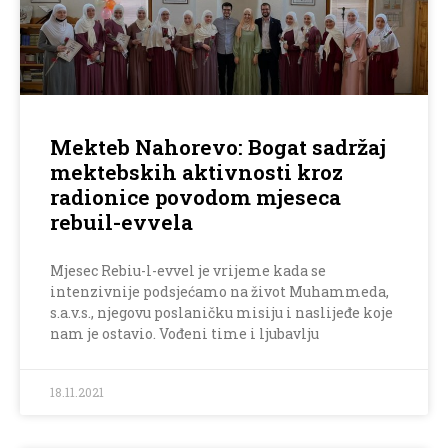
Mekteb Nahorevo: Bogat sadržaj
mektebskih aktivnosti kroz
radionice povodom mjeseca
rebuil-evvela
Mjesec Rebiu-l-evvel je vrijeme kada se
intenzivnije podsjećamo na život Muhammeda,
s.a.v.s., njegovu poslaničku misiju i naslijeđe koje
nam je ostavio. Vođeni time i ljubavlju
18.11.2021