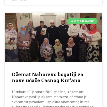
AMMAR BAŠIĆ
Džemat Nahorevo bogatiji za
nove učače Časnog Kur’ana
U subotu 19. januara 2019. godine, u džematu
Nahorevo poslije akšam-namaza, održana je
svečanost povodom uspješno okončanog kursa
sufare za odrasle. Jedanaest džematlija uspješno