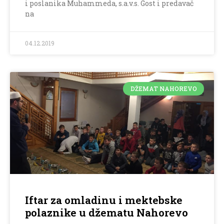
i poslanika Muhammeda, s.a.v.s. Gost i predavač
na
04.12.2019
DŽEMAT NAHOREVO
Iftar za omladinu i mektebske
polaznike u džematu Nahorevo