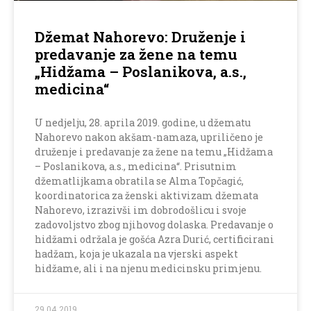
Džemat Nahorevo: Druženje i
predavanje za žene na temu
„Hidžama – Poslanikova, a.s.,
medicina“
U nedjelju, 28. aprila 2019. godine, u džematu
Nahorevo nakon akšam-namaza, upriličeno je
druženje i predavanje za žene na temu „Hidžama
– Poslanikova, a.s., medicina“. Prisutnim
džematlijkama obratila se Alma Topčagić,
koordinatorica za ženski aktivizam džemata
Nahorevo, izrazivši im dobrodošlicu i svoje
zadovoljstvo zbog njihovog dolaska. Predavanje o
hidžami održala je gošća Azra Durić, certificirani
hadžam, koja je ukazala na vjerski aspekt
hidžame, ali i na njenu medicinsku primjenu.
29.04.2019