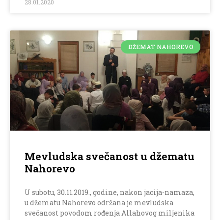
28.01.2020
DŽEMAT NAHOREVO
Mevludska svečanost u džematu
Nahorevo
U subotu, 30.11.2019., godine, nakon jacija-namaza,
u džematu Nahorevo održana je mevludska
svečanost povodom rođenja Allahovog miljenika