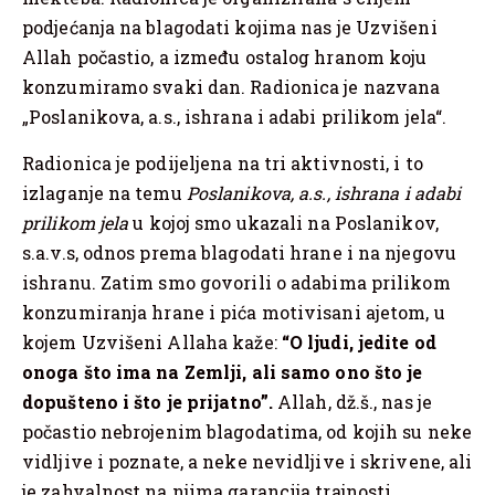
podjećanja na blagodati kojima nas je Uzvišeni
Allah počastio, a između ostalog hranom koju
konzumiramo svaki dan. Radionica je nazvana
„Poslanikova, a.s., ishrana i adabi prilikom jela“.
Radionica je podijeljena na tri aktivnosti, i to
izlaganje na temu
Poslanikova, a.s., ishrana i adabi
prilikom jela
u kojoj smo ukazali na Poslanikov,
s.a.v.s, odnos prema blagodati hrane i na njegovu
ishranu. Zatim smo govorili o adabima prilikom
konzumiranja hrane i pića motivisani ajetom, u
kojem Uzvišeni Allaha kaže:
“O ljudi, jedite od
onoga što ima na Zemlji, ali samo ono što je
dopušteno i što je prijatno”.
Allah, dž.š., nas je
počastio nebrojenim blagodatima, od kojih su neke
vidljive i poznate, a neke nevidljive i skrivene, ali
je zahvalnost na njima garancija trajnosti