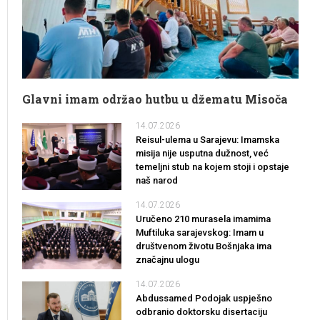
Glavni imam održao hutbu u džematu Misoča
14.07.2026
Reisul-ulema u Sarajevu: Imamska
misija nije usputna dužnost, već
temeljni stub na kojem stoji i opstaje
naš narod
14.07.2026
Uručeno 210 murasela imamima
Muftiluka sarajevskog: Imam u
društvenom životu Bošnjaka ima
značajnu ulogu
14.07.2026
Abdussamed Podojak uspješno
odbranio doktorsku disertaciju