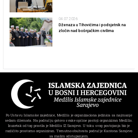
04.07.2026
Dženaza u Tihovićima i podsjetnik na
zločin nad bošnjačkim civilima
Po Ustavu Islamske zajednice, Medžlis je organizaciona jedinica sa najmanje
sedam džemata. Na području gotovo svake općine postoji organiziran Medžlis.
Izuzetak od tog pravila je Medžlis IZ Sarajevo. U toku svog postojanja bio je
različito prostorno organiziran. Trenutno obuhvata područje Kantona Sarajevo
sa malim odstupanjem.