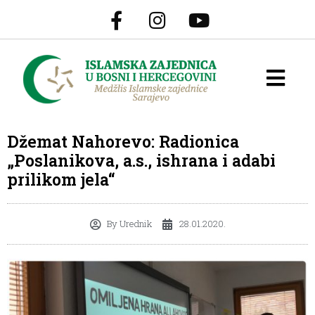
Džemat Nahorevo: Radionica
„Poslanikova, a.s., ishrana i adabi
prilikom jela“
By
Urednik
28.01.2020.