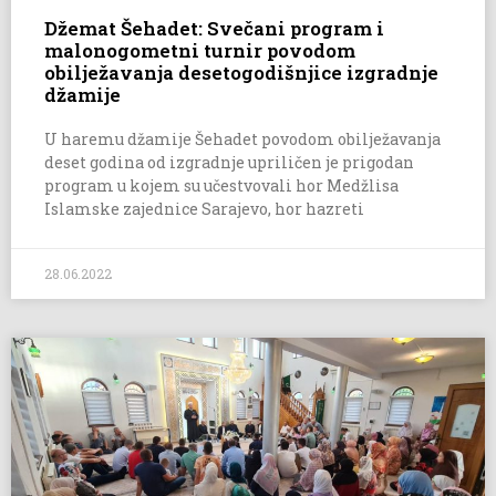
Džemat Šehadet: Svečani program i
malonogometni turnir povodom
obilježavanja desetogodišnjice izgradnje
džamije
U haremu džamije Šehadet povodom obilježavanja
deset godina od izgradnje upriličen je prigodan
program u kojem su učestvovali hor Medžlisa
Islamske zajednice Sarajevo, hor hazreti
28.06.2022