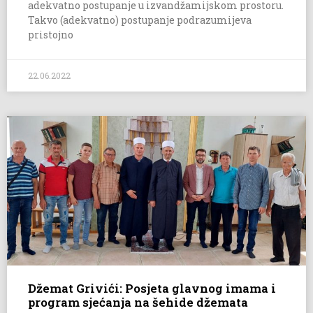
adekvatno postupanje u izvandžamijskom prostoru.
Takvo (adekvatno) postupanje podrazumijeva
pristojno
22.06.2022
Džemat Grivići: Posjeta glavnog imama i
program sjećanja na šehide džemata