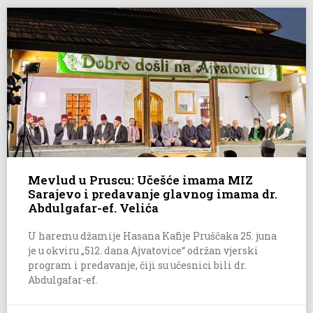
Mevlud u Pruscu: Učešće imama MIZ
Sarajevo i predavanje glavnog imama dr.
Abdulgafar-ef. Velića
U haremu džamije Hasana Kafije Pruščaka 25. juna
je u okviru „512. dana Ajvatovice“ održan vjerski
program i predavanje, čiji su učesnici bili dr.
Abdulgafar-ef.