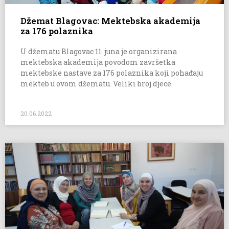
Džemat Blagovac: Mektebska akademija
za 176 polaznika
U džematu Blagovac 11. juna je organizirana
mektebska akademija povodom završetka
mektebske nastave za 176 polaznika koji pohađaju
mekteb u ovom džematu. Veliki broj djece
20.06.2022