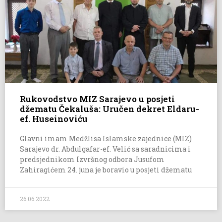
Rukovodstvo MIZ Sarajevo u posjeti
džematu Čekaluša: Uručen dekret Eldaru-
ef. Huseinoviću
Glavni imam Medžlisa Islamske zajednice (MIZ)
Sarajevo dr. Abdulgafar-ef. Velić sa saradnicima i
predsjednikom Izvršnog odbora Jusufom
Zahiragićem 24. juna je boravio u posjeti džematu
26.06.2022