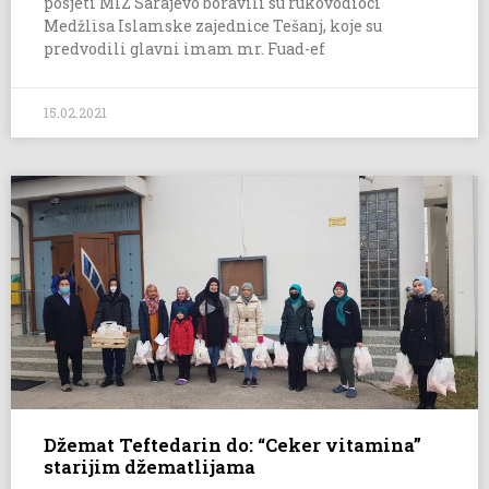
posjeti MIZ Sarajevo boravili su rukovodioci
Medžlisa Islamske zajednice Tešanj, koje su
predvodili glavni imam mr. Fuad-ef
15.02.2021
Džemat Teftedarin do: “Ceker vitamina”
starijim džematlijama