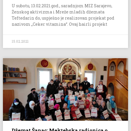
U subotu, 13.02.2021.god., saradnjom MIZ Sarajevo,
Ženskog aktivizma i Mreže mladih džemata
Teftedarin do, uspješno je realizovan projekat pod
nazivom „Ceker vitamina“. Ovaj hairli projekt
15.02.2021
Džemat Šanac: Mektebska radionica o