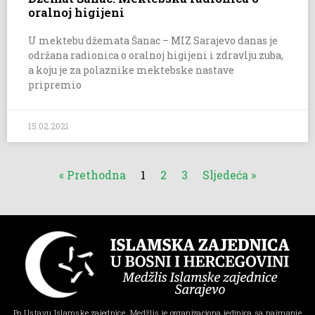
oralnoj higijeni
U mektebu džemata Šanac – MIZ Sarajevo danas je
održana radionica o oralnoj higijeni i zdravlju zuba,
a koju je za polaznike mektebske nastave
pripremio
15.02.2021
« Prethodna
1
2
3
Sljedeća »
Po Ustavu Islamske zajednice, Medžlis je organizaciona jedinica sa najmanje