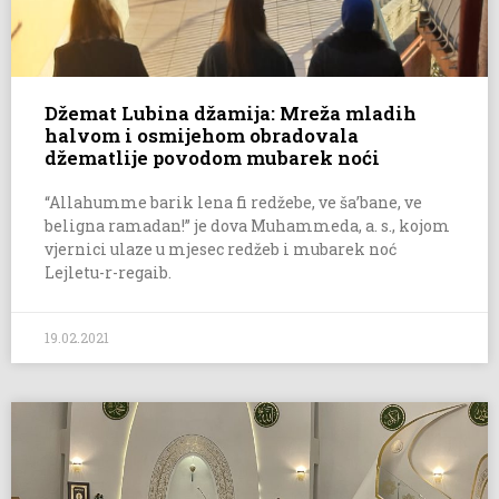
Džemat Lubina džamija: Mreža mladih
halvom i osmijehom obradovala
džematlije povodom mubarek noći
“Allahumme barik lena fi redžebe, ve ša’bane, ve
beligna ramadan!” je dova Muhammeda, a. s., kojom
vjernici ulaze u mjesec redžeb i mubarek noć
Lejletu-r-regaib.
19.02.2021