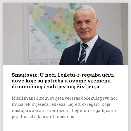
Smajlović: U noći Lejletu-r-regaiba učiti
dove koje su potreba u ovome vremenu
dinamičnog i zahtjevnog življenja
Muslimani širom svijeta večeras dočekuju prvu noć
mubarek mjeseca redžeba, Lejletu-r-regaib, koja
nastupa s akšam -namazom. Lejletu-r-regaib, samo
je jedna od odabranih noći i po