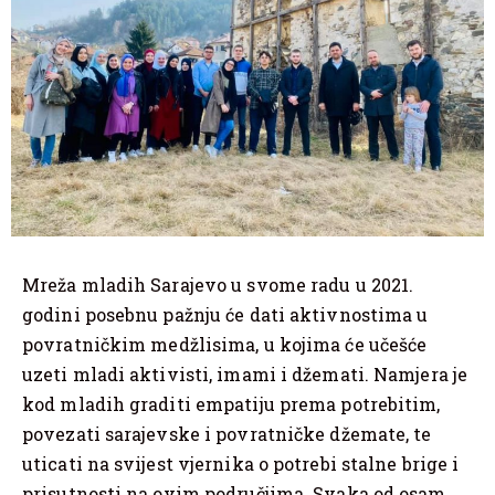
Mreža mladih Sarajevo u svome radu u 2021.
godini posebnu pažnju će dati aktivnostima u
povratničkim medžlisima, u kojima će učešće
uzeti mladi aktivisti, imami i džemati. Namjera je
kod mladih graditi empatiju prema potrebitim,
povezati sarajevske i povratničke džemate, te
uticati na svijest vjernika o potrebi stalne brige i
prisutnosti na ovim područjima. Svaka od osam