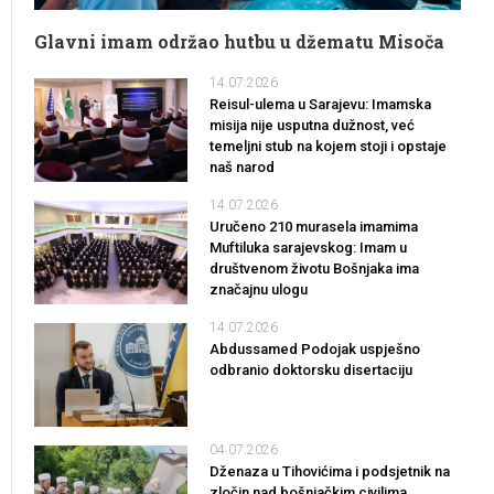
Glavni imam održao hutbu u džematu Misoča
14.07.2026
Reisul-ulema u Sarajevu: Imamska
misija nije usputna dužnost, već
temeljni stub na kojem stoji i opstaje
naš narod
14.07.2026
Uručeno 210 murasela imamima
Muftiluka sarajevskog: Imam u
društvenom životu Bošnjaka ima
značajnu ulogu
14.07.2026
Abdussamed Podojak uspješno
odbranio doktorsku disertaciju
04.07.2026
Dženaza u Tihovićima i podsjetnik na
zločin nad bošnjačkim civilima