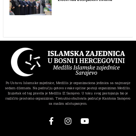
Po Ustavu Islamske zajednice, Medžlis je organizaciona jedinica sa najmanje
sedam džemata. Na području gotovo svake općine postoji organiziran Medžlis.
Izuzetak od tog pravila je Medžlis IZ Sarajevo. U toku svog postojanja bio je
različito prostorno organiziran. Trenutno obuhvata područje Kantona Sarajevo
sa malim odstupanjem.