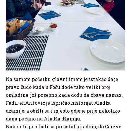
Na samom početku glavni imam je istakao da je
pravo čudo kada u Foču dođe tako veliki broj
omladine, još posebno kada dođu da obave namaz.
Fadil ef.Arifović je ispričao historijat Aladža
džamije, a obišli su i mjesto gdje je prije nekoliko
dana pucano na Aladža džamiju.
Nakon toga mladi su prošetali gradom, do Careve