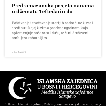
Predramazanska posjeta nanama
u džematu Teftedarin do
Poštivanje i uvažavanje starijih osoba čine život i
sredinu u kojoj živimo posebno ugodnom koja
oplemenjuje naša srca i dušu, te čini društveni
ambijent rahatnijim.
03.05.2019
Po Ustavu Islamske zajednice, Medžlis je organizaciona jedinica sa najmanje