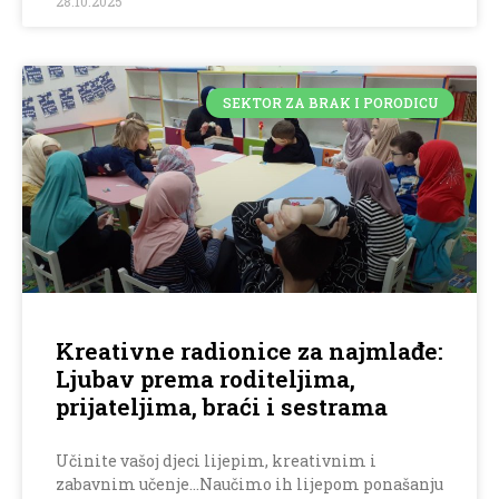
28.10.2025
SEKTOR ZA BRAK I PORODICU
Kreativne radionice za najmlađe:
Ljubav prema roditeljima,
prijateljima, braći i sestrama
Učinite vašoj djeci lijepim, kreativnim i
zabavnim učenje…Naučimo ih lijepom ponašanju