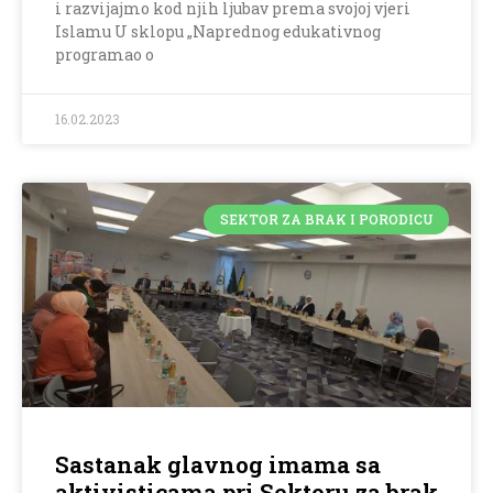
i razvijajmo kod njih ljubav prema svojoj vjeri
Islamu U sklopu „Naprednog edukativnog
programao o
16.02.2023
SEKTOR ZA BRAK I PORODICU
Sastanak glavnog imama sa
aktivisticama pri Sektoru za brak