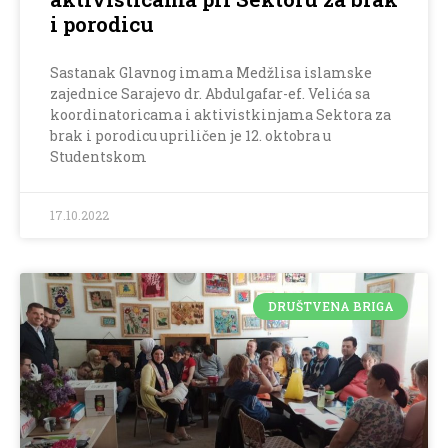
i porodicu
Sastanak Glavnog imama Medžlisa islamske
zajednice Sarajevo dr. Abdulgafar-ef. Velića sa
koordinatoricama i aktivistkinjama Sektora za
brak i porodicu upriličen je 12. oktobra u
Studentskom
17.10.2022
DRUŠTVENA BRIGA