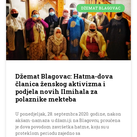
DŽEMAT BLAGOVAC
Džemat Blagovac: Hatma-dova
članica ženskog aktivizma i
podjela novih Ilmihala za
polaznike mekteba
U ponedjeljak, 28. septembra 2020. godine, nakon
akšam-namaza u džamiji na Blagovcu, proučena
je dova povodom završetka hatme, koju su u
proteklom periodu zajedno sa