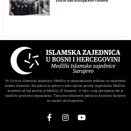
zločin nad bošnjačkim civilima
Po Ustavu Islamske zajednice, Medžlis je organizaciona jedinica sa najmanje
sedam džemata. Na području gotovo svake općine postoji organiziran Medžlis.
Izuzetak od tog pravila je Medžlis IZ Sarajevo. U toku svog postojanja bio je
različito prostorno organiziran. Trenutno obuhvata područje Kantona Sarajevo
sa malim odstupanjem.