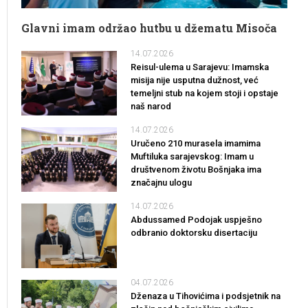
Glavni imam održao hutbu u džematu Misoča
14.07.2026
Reisul-ulema u Sarajevu: Imamska
misija nije usputna dužnost, već
temeljni stub na kojem stoji i opstaje
naš narod
14.07.2026
Uručeno 210 murasela imamima
Muftiluka sarajevskog: Imam u
društvenom životu Bošnjaka ima
značajnu ulogu
14.07.2026
Abdussamed Podojak uspješno
odbranio doktorsku disertaciju
04.07.2026
Dženaza u Tihovićima i podsjetnik na