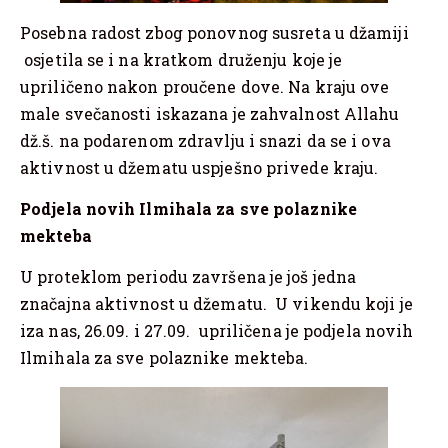
Posebna radost zbog ponovnog susreta u džamiji
osjetila se i na kratkom druženju koje je
upriličeno nakon proučene dove. Na kraju ove
male svečanosti iskazana je zahvalnost Allahu
dž.š. na podarenom zdravlju i snazi da se i ova
aktivnost u džematu uspješno privede kraju.
Podjela novih Ilmihala za sve polaznike
mekteba
U proteklom periodu završena je još jedna
značajna aktivnost u džematu. U vikendu koji je
iza nas, 26.09. i 27.09. upriličena je podjela novih
Ilmihala za sve polaznike mekteba.