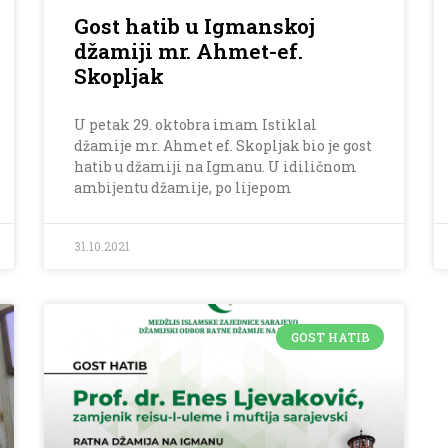
Gost hatib u Igmanskoj
džamiji mr. Ahmet-ef.
Skopljak
U petak 29. oktobra imam Istiklal
džamije mr. Ahmet ef. Skopljak bio je gost
hatib u džamiji na Igmanu. U idiličnom
ambijentu džamije, po lijepom
31.10.2021
GOST HATIB