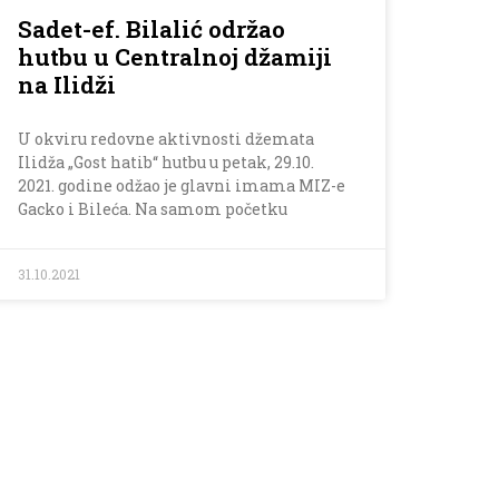
Sadet-ef. Bilalić održao
hutbu u Centralnoj džamiji
na Ilidži
U okviru redovne aktivnosti džemata
Ilidža „Gost hatib“ hutbu u petak, 29.10.
2021. godine odžao je glavni imama MIZ-e
Gacko i Bileća. Na samom početku
31.10.2021