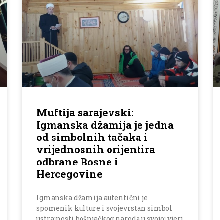
Muftija sarajevski:
Igmanska džamija je jedna
od simbolnih tačaka i
vrijednosnih orijentira
odbrane Bosne i
Hercegovine
Igmanska džamija autentični je
spomenik kulture i svojevrstan simbol
ustrajnosti bošnjačkog naroda u svojoj vjeri