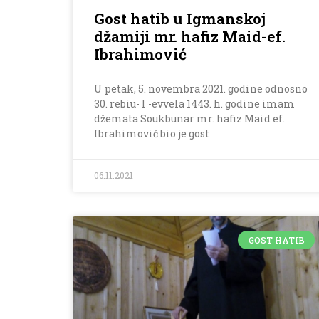
Gost hatib u Igmanskoj
džamiji mr. hafiz Maid-ef.
Ibrahimović
U petak, 5. novembra 2021. godine odnosno
30. rebiu- l -evvela 1443. h. godine imam
džemata Soukbunar mr. hafiz Maid ef.
Ibrahimović bio je gost
06.11.2021
GOST HATIB