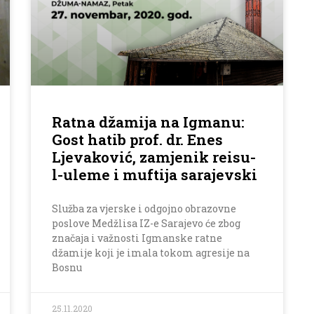
Ratna džamija na Igmanu:
Gost hatib prof. dr. Enes
Ljevaković, zamjenik reisu-
l-uleme i muftija sarajevski
Služba za vjerske i odgojno obrazovne
poslove Medžlisa IZ-e Sarajevo će zbog
značaja i važnosti Igmanske ratne
džamije koji je imala tokom agresije na
Bosnu
25.11.2020