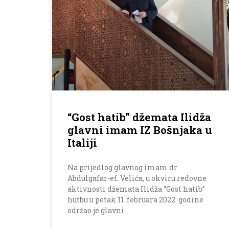
“Gost hatib” džemata Ilidža
glavni imam IZ Bošnjaka u
Italiji
Na prijedlog glavnog imam dr.
Abdulgafar-ef. Velića, u okviru redovne
aktivnosti džemata Ilidža “Gost hatib”
hutbu u petak 11. februara 2022. godine
održao je glavni