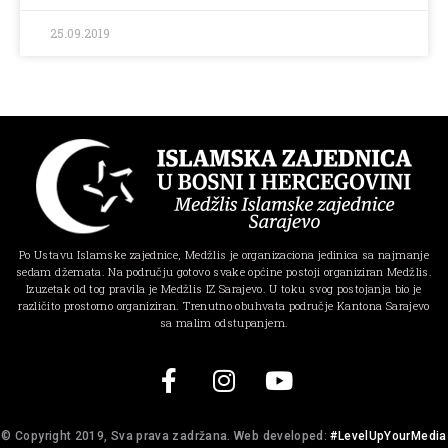
25.09.2019
Po Ustavu Islamske zajednice, Medžlis je organizaciona jedinica sa najmanje
sedam džemata. Na području gotovo svake općine postoji organiziran Medžlis.
Izuzetak od tog pravila je Medžlis IZ Sarajevo. U toku svog postojanja bio je
različito prostorno organiziran. Trenutno obuhvata područje Kantona Sarajevo
sa malim odstupanjem.
© Copyright 2019, Sva prava zadržana. Web developed:
#LevelUpYourMedia