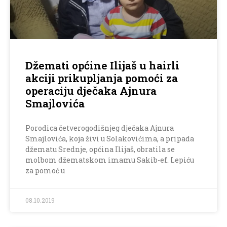
Džemati općine Ilijaš u hairli
akciji prikupljanja pomoći za
operaciju dječaka Ajnura
Smajlovića
Porodica četverogodišnjeg dječaka Ajnura
Smajlovića, koja živi u Solakovićima, a pripada
džematu Srednje, općina Ilijaš, obratila se
molbom džematskom imamu Sakib-ef. Lepiću
za pomoć u
08.10.2019