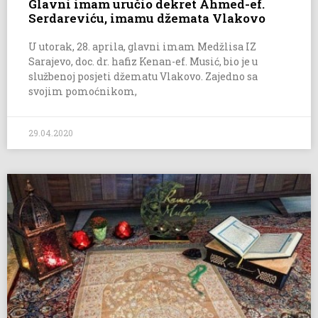
Glavni imam uručio dekret Ahmed-ef.
Serdareviću, imamu džemata Vlakovo
U utorak, 28. aprila, glavni imam Medžlisa IZ
Sarajevo, doc. dr. hafiz Kenan-ef. Musić, bio je u
službenoj posjeti džematu Vlakovo. Zajedno sa
svojim pomoćnikom,
29.04.2020