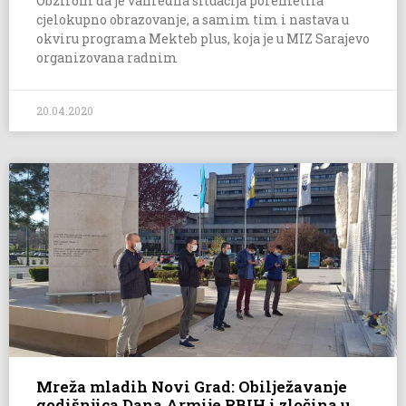
Obzirom da je vanredna situacija poremetila
cjelokupno obrazovanje, a samim tim i nastava u
okviru programa Mekteb plus, koja je u MIZ Sarajevo
organizovana radnim
20.04.2020
Mreža mladih Novi Grad: Obilježavanje
godišnjica Dana Armije RBIH i zločina u