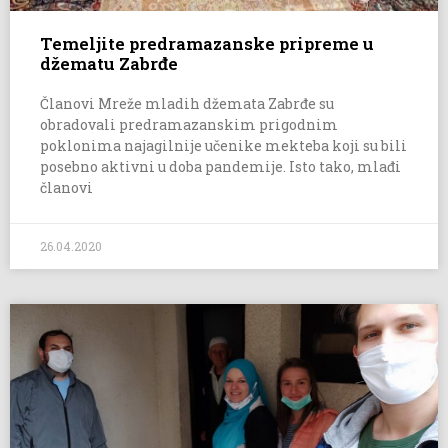
Temeljite predramazanske pripreme u
džematu Zabrđe
Članovi Mreže mladih džemata Zabrđe su
obradovali predramazanskim prigodnim
poklonima najagilnije učenike mekteba koji su bili
posebno aktivni u doba pandemije. Isto tako, mlađi
članovi
26.04.2020