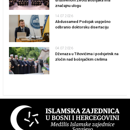
društvenom životu Bošnjaka ima
značajnu ulogu
14.07.2026
Abdussamed Podojak uspješno
odbranio doktorsku disertaciju
04.07.2026
Dženaza u Tihovićima i podsjetnik na
zločin nad bošnjačkim civilima