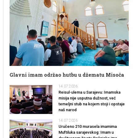
Glavni imam održao hutbu u džematu Misoča
14.07.2026
Reisul-ulema u Sarajevu: Imamska
misija nije usputna dužnost, već
temeljni stub na kojem stoji i opstaje
naš narod
14.07.2026
Uručeno 210 murasela imamima
Muftiluka sarajevskog: Imam u