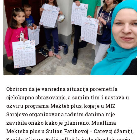
Obzirom da je vanredna situacija poremetila
cjelokupno obrazovanje, a samim tim i nastava u
okviru programa Mekteb plus, koja je u MIZ
Sarajevo organizovana radnim danima nije
završila onako kako je planirano. Muallima
Mekteba plus u Sultan Fatihovoj – Carevoj džamiji,
Senida Klisura-Balić, odlučila je da obraduje svoje