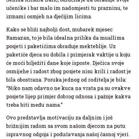
učenike i bar malo im nadomjesti tu prazninu, te
izmami osmjeh na dječijim licima.
Kako se bliži najbolji dost, mubarek mjesec
Ramazan, to je bila idealna prilika da muallima
posjeti i paketićima obraduje mekteblije. Uz
paketiće djeca su dobila i primjerak vaktije u koju
će moći bilježiti dane koje isposte. Dječica svoje
osmijehe i radost zbog posjete nisu krili i radost je
bila obostrana. Poruka jednog od roditelja je bila:
“Niko nam odavno ne kuca na vrata pa su ovakve
posjete lijep primjer dobrog odnosa i pažnje kakva
treba biti među nama.”
Ovo predstavlja motivaciju za daljnim i još
brižnijim radom sa svom našom djecom na putu
ispravnog odgoja i podučavanja našoj časnoj vjeri.