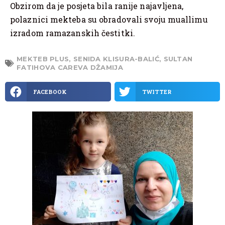
Obzirom da je posjeta bila ranije najavljena,
polaznici mekteba su obradovali svoju muallimu
izradom ramazanskih čestitki.
MEKTEB PLUS
,
SENIDA KLISURA-BALIĆ
,
SULTAN
FATIHOVA CAREVA DŽAMIJA
FACEBOOK
TWITTER