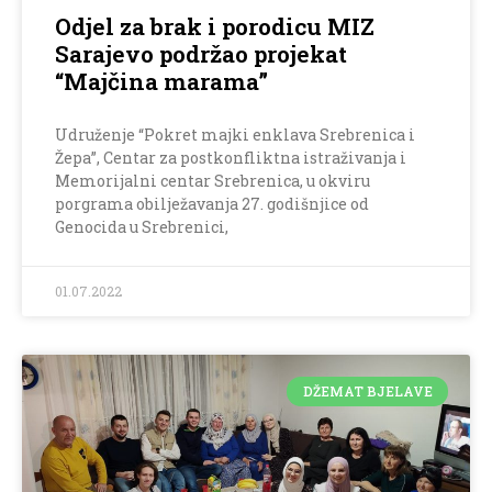
Odjel za brak i porodicu MIZ
Sarajevo podržao projekat
“Majčina marama”
Udruženje “Pokret majki enklava Srebrenica i
Žepa”, Centar za postkonfliktna istraživanja i
Memorijalni centar Srebrenica, u okviru
porgrama obilježavanja 27. godišnjice od
Genocida u Srebrenici,
01.07.2022
DŽEMAT BJELAVE