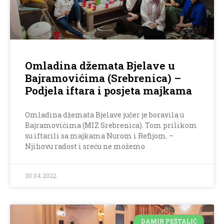
Omladina džemata Bjelave u
Bajramovićima (Srebrenica) –
Podjela iftara i posjeta majkama
Omladina džemata Bjelave jučer je boravila u
Bajramovićima (MIZ Srebrenica). Tom prilikom
su iftarili sa majkama Nurom i Refijom. –
Njihovu radost i sreću ne možemo
30.04.2022
DAMIR PEŠTALIĆ