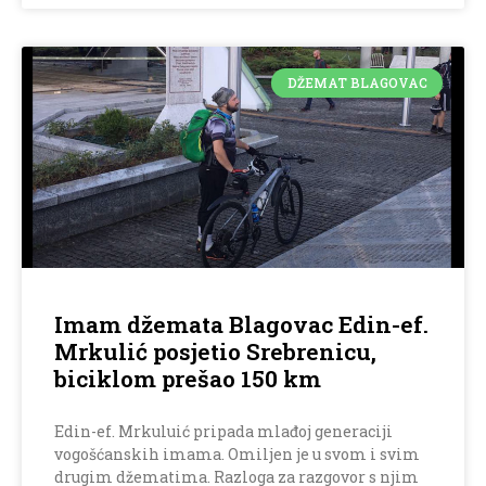
DŽEMAT BLAGOVAC
Imam džemata Blagovac Edin-ef.
Mrkulić posjetio Srebrenicu,
biciklom prešao 150 km
Edin-ef. Mrkuluić pripada mlađoj generaciji
vogošćanskih imama. Omiljen je u svom i svim
drugim džematima. Razloga za razgovor s njim