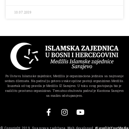
10.07.2019
Po Ustavu Islamske zajednice, Medžlis je organizaciona jedinica sa najmanje
sedam džemata. Na području gotovo svake općine postoji organiziran Medžlis.
Izuzetak od tog pravila je Medžlis IZ Sarajevo. U toku svog postojanja bio je
različito prostorno organiziran. Trenutno obuhvata područje Kantona Sarajevo
sa malim odstupanjem.
© Copyright 2019, Sva prava zadržana. Web developed:
#LevelUpYourMedia