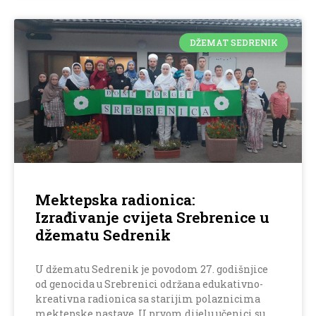
DŽEMAT SEDRENIK
Mektepska radionica:
Izrađivanje cvijeta Srebrenice u
džematu Sedrenik
U džematu Sedrenik je povodom 27. godišnjice
od genocida u Srebrenici održana edukativno-
kreativna radionica sa starijim polaznicima
mektepske nastave. U prvom dijelu učenici su