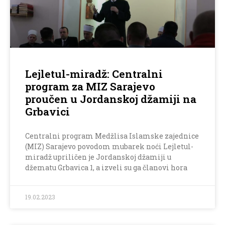
Lejletul-miradž: Centralni
program za MIZ Sarajevo
proučen u Jordanskoj džamiji na
Grbavici
Centralni program Medžlisa Islamske zajednice
(MIZ) Sarajevo povodom mubarek noći Lejletul-
miradž upriličen je Jordanskoj džamiji u
džematu Grbavica 1, a izveli su ga članovi hora
19.02.2023