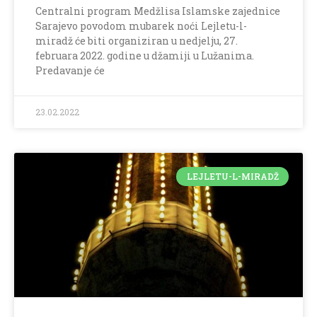
Centralni program Medžlisa Islamske zajednice
Sarajevo povodom mubarek noći Lejletu-l-
miradž će biti organiziran u nedjelju, 27.
februara 2022. godine u džamiji u Lužanima.
Predavanje će
23.02.2022
LEJLETU-L-MIRADŽ