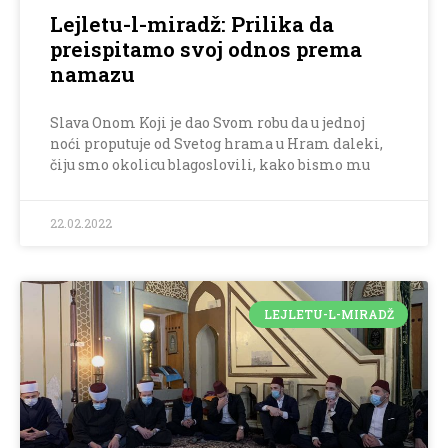
Lejletu-l-miradž: Prilika da
preispitamo svoj odnos prema
namazu
Slava Onom Koji je dao Svom robu da u jednoj
noći proputuje od Svetog hrama u Hram daleki,
čiju smo okolicu blagoslovili, kako bismo mu
22.02.2022
LEJLETU-L-MIRADŽ