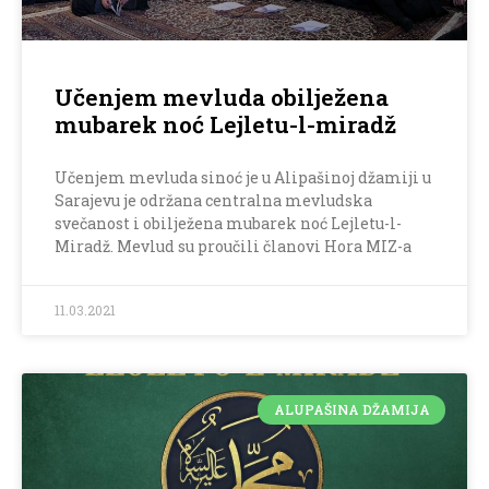
Učenjem mevluda obilježena
mubarek noć Lejletu-l-miradž
Učenjem mevluda sinoć je u Alipašinoj džamiji u
Sarajevu je održana centralna mevludska
svečanost i obilježena mubarek noć Lejletu-l-
Miradž. Mevlud su proučili članovi Hora MIZ-a
11.03.2021
ALUPAŠINA DŽAMIJA