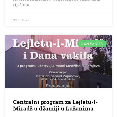
riječima
28.02.2022
DAN VAKIFA
Centralni program za Lejletu-l-
Miradž u džamiji u Lužanima