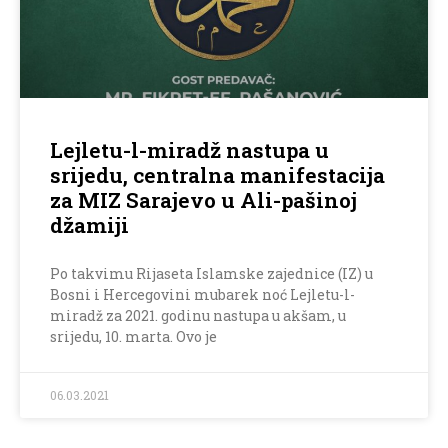
Lejletu-l-miradž nastupa u
srijedu, centralna manifestacija
za MIZ Sarajevo u Ali-pašinoj
džamiji
Po takvimu Rijaseta Islamske zajednice (IZ) u
Bosni i Hercegovini mubarek noć Lejletu-l-
miradž za 2021. godinu nastupa u akšam, u
srijedu, 10. marta. Ovo je
06.03.2021