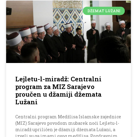
DŽEMAT LUŽANI
Lejletu-l-miradž: Centralni
program za MIZ Sarajevo
proučen u džamiji džemata
Lužani
Centralni program Medžlisa Islamske zajednice
(MIZ) Sarajevo povodom mubarek noći Lejletu-l-
miradž upriličen je džamiji džemata Lužani, a
izveli su ga imami ovog medžlisa. Pozdravnim