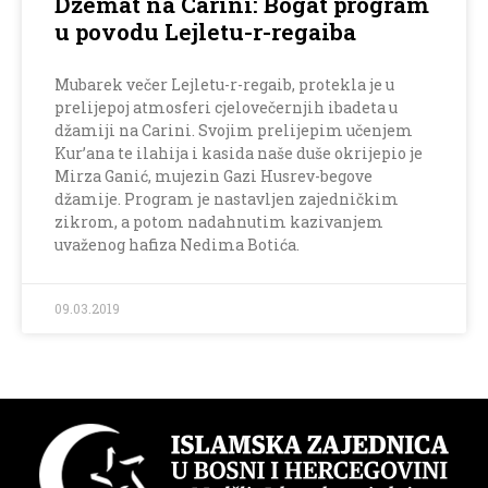
Džemat na Carini: Bogat program
u povodu Lejletu-r-regaiba
Mubarek večer Lejletu-r-regaib, protekla je u
prelijepoj atmosferi cjelovečernjih ibadeta u
džamiji na Carini. Svojim prelijepim učenjem
Kur’ana te ilahija i kasida naše duše okrijepio je
Mirza Ganić, mujezin Gazi Husrev-begove
džamije. Program je nastavljen zajedničkim
zikrom, a potom nadahnutim kazivanjem
uvaženog hafiza Nedima Botića.
09.03.2019