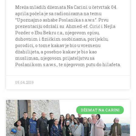
Mreža mladih džemata Na Carini u četvrtak 04.
aprila počela je sa radionicama na temu
“Upoznajmo ashabe Poslanika s.a.w.s.”. Prvu
prezentaciju održali su Ahmed-ef. Ćirić i Nejla
Pozder o Ebu Bekru r.a., njegovom opisu,
duhovnim i fizičkim osobinama, porijeklu,
porodici, o tome kakav je bio u vremenu
džahilijeta, a posebno kakav je bio kao
musliman, njegovom prijateljstvu sa
Poslanikom s.a.w.s., te njegovom putu do hilafeta.
05.04.2019
DŽEMAT NA CARINI