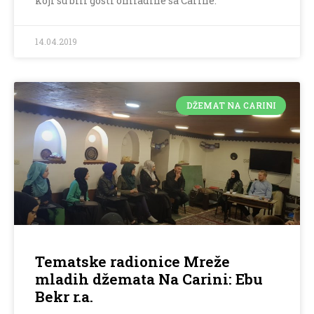
koji su bili gosti omladine sa Carine.
14.04.2019
DŽEMAT NA CARINI
Tematske radionice Mreže
mladih džemata Na Carini: Ebu
Bekr r.a.