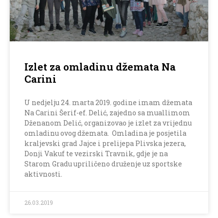
Izlet za omladinu džemata Na
Carini
U nedjelju 24. marta 2019. godine imam džemata
Na Carini Šerif-ef. Delić, zajedno sa muallimom
Dženanom Delić, organizovao je izlet za vrijednu
omladinu ovog džemata. Omladina je posjetila
kraljevski grad Jajce i prelijepa Plivska jezera,
Donji Vakuf te vezirski Travnik, gdje je na
Starom Gradu upriličeno druženje uz sportske
aktivnosti.
26.03.2019