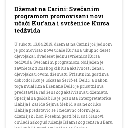
Džemat na Carini: Svečanim
programom promovisani novi
učači Kur’ana i svršenice Kursa
tedžvida
U subotu, 13.04.2019. džemat na Carini još jednom
je promovisao nove učače Kur’ana, ukupno deset
djevojaka i dvadeset jednu svršenicu Kursa
tedžvida. Svečanim programom obilježen je
završetak zimskog ciklusa aktivnosti žena i
djevojaka u ovom džematu. Prisutnim gostima
dobrodošlicu je iskazao Šerif-ef. Delić, a nakon
toga muallima Dženana Delić je prisutnima
predstavila rad ženskog aktivizma u džematu,
Specijalna gošća bila je poznata interpretatorka
ilahija i kasida Šejma Mehić, a sa nekoliko
ilahija predstavio se i nedavno oformljeni
džamijski hor. Posebni gosti bili su i članovi
omladinskog udruženja Islamskog centra u Baru,