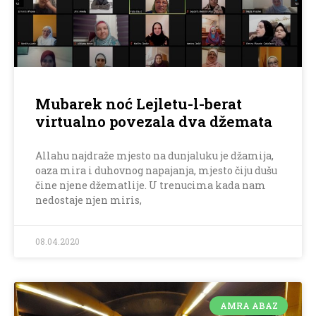
Mubarek noć Lejletu-l-berat
virtualno povezala dva džemata
Allahu najdraže mjesto na dunjaluku je džamija,
oaza mira i duhovnog napajanja, mjesto čiju dušu
čine njene džematlije. U trenucima kada nam
nedostaje njen miris,
08.04.2020
AMRA ABAZ