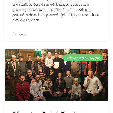
nasihatom Miralem-ef. Babajić, pomoćnik
glavnog imama, a domaćin Šerif-ef. Delić se
potrudio da mladi provedu jako lijepe trenutke u
ovom džematu.
09.03.2019
DŽEMAT NA CARINI