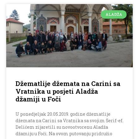
ALADŽA
Džematlije džemata na Carini sa
Vratnika u posjeti Aladža
džamiji u Foči
U ponedjeljak 20.05.2019. godine džematlije
džemata na Carini sa Vratnika sa svojim Šerif-ef.
Delićem zijaretili su novootvorenu Aladža
džamiju u Foči. Na ovom putovanju pridružio