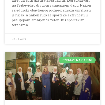
izlet mladih džemata Na Carini, koji su uživali
na Trebeviću u divnom i sunčanom danu. Nakon
zajednički obavljenog podne-namaza, upriličen
je ručak, a nakon ručka i sportske aktivnosti u
prelijepom ambijentu, zelenilu i sportskim
terenima.
22.04.2019
DŽEMAT NA CARINI