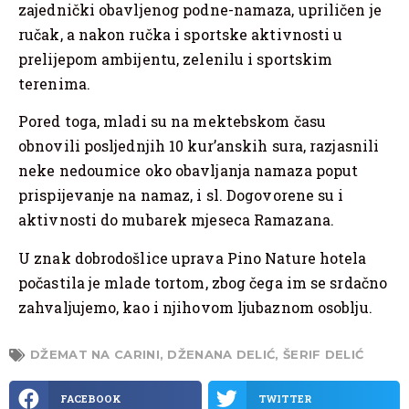
zajednički obavljenog podne-namaza, upriličen je
ručak, a nakon ručka i sportske aktivnosti u
prelijepom ambijentu, zelenilu i sportskim
terenima.
Pored toga, mladi su na mektebskom času
obnovili posljednjih 10 kur’anskih sura, razjasnili
neke nedoumice oko obavljanja namaza poput
prispijevanje na namaz, i sl. Dogovorene su i
aktivnosti do mubarek mjeseca Ramazana.
U znak dobrodošlice uprava Pino Nature hotela
počastila je mlade tortom, zbog čega im se srdačno
zahvaljujemo, kao i njihovom ljubaznom osoblju.
DŽEMAT NA CARINI
,
DŽENANA DELIĆ
,
ŠERIF DELIĆ
FACEBOOK
TWITTER