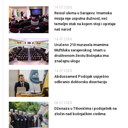
14.07.2026
Reisul-ulema u Sarajevu: Imamska
misija nije usputna dužnost, već
temeljni stub na kojem stoji i opstaje
naš narod
14.07.2026
Uručeno 210 murasela imamima
Muftiluka sarajevskog: Imam u
društvenom životu Bošnjaka ima
značajnu ulogu
14.07.2026
Abdussamed Podojak uspješno
odbranio doktorsku disertaciju
04.07.2026
Dženaza u Tihovićima i podsjetnik na
zločin nad bošnjačkim civilima