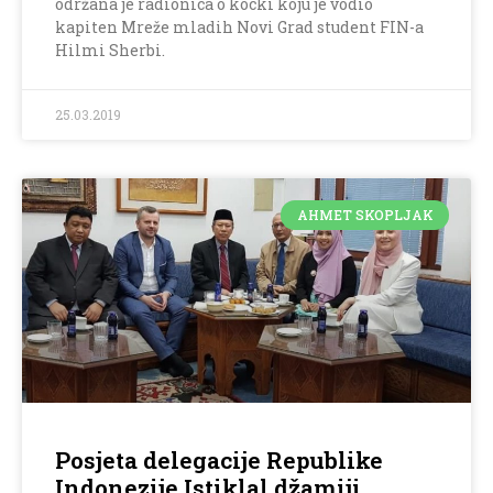
održana je radionica o kocki koju je vodio
kapiten Mreže mladih Novi Grad student FIN-a
Hilmi Sherbi.
25.03.2019
AHMET SKOPLJAK
Posjeta delegacije Republike
Indonezije Istiklal džamiji