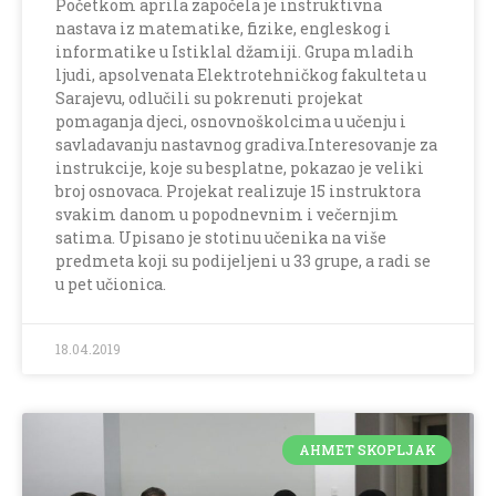
Početkom aprila započela je instruktivna
nastava iz matematike, fizike, engleskog i
informatike u Istiklal džamiji. Grupa mladih
ljudi, apsolvenata Elektrotehničkog fakulteta u
Sarajevu, odlučili su pokrenuti projekat
pomaganja djeci, osnovnoškolcima u učenju i
savladavanju nastavnog gradiva.Interesovanje za
instrukcije, koje su besplatne, pokazao je veliki
broj osnovaca. Projekat realizuje 15 instruktora
svakim danom u popodnevnim i večernjim
satima. Upisano je stotinu učenika na više
predmeta koji su podijeljeni u 33 grupe, a radi se
u pet učionica.
18.04.2019
AHMET SKOPLJAK