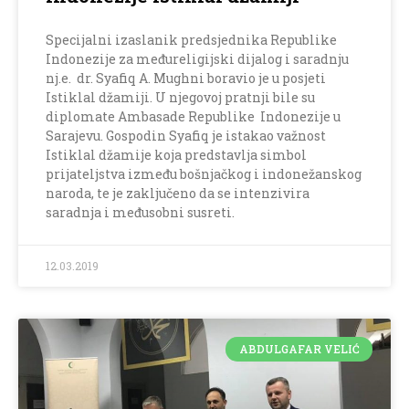
Specijalni izaslanik predsjednika Republike
Indonezije za međureligijski dijalog i saradnju
nj.e. dr. Syafiq A. Mughni boravio je u posjeti
Istiklal džamiji. U njegovoj pratnji bile su
diplomate Ambasade Republike Indonezije u
Sarajevu. Gospodin Syafiq je istakao važnost
Istiklal džamije koja predstavlja simbol
prijateljstva između bošnjačkog i indonežanskog
naroda, te je zaključeno da se intenzivira
saradnja i međusobni susreti.
12.03.2019
ABDULGAFAR VELIĆ