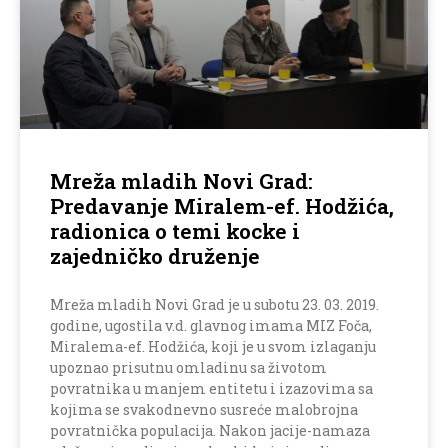
Mreža mladih Novi Grad:
Predavanje Miralem-ef. Hodžića,
radionica o temi kocke i
zajedničko druženje
Mreža mladih Novi Grad je u subotu 23. 03. 2019.
godine, ugostila v.d. glavnog imama MIZ Foča,
Miralema-ef. Hodžića, koji je u svom izlaganju
upoznao prisutnu omladinu sa životom
povratnika u manjem entitetu i izazovima sa
kojima se svakodnevno susreće malobrojna
povratnička populacija. Nakon jacije-namaza