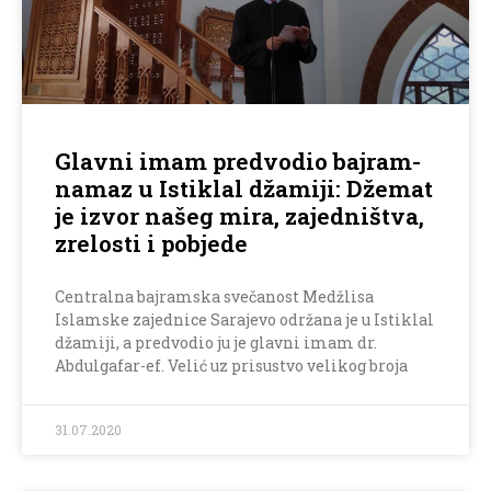
Glavni imam predvodio bajram-
namaz u Istiklal džamiji: Džemat
je izvor našeg mira, zajedništva,
zrelosti i pobjede
Centralna bajramska svečanost Medžlisa
Islamske zajednice Sarajevo održana je u Istiklal
džamiji, a predvodio ju je glavni imam dr.
Abdulgafar-ef. Velić uz prisustvo velikog broja
31.07.2020