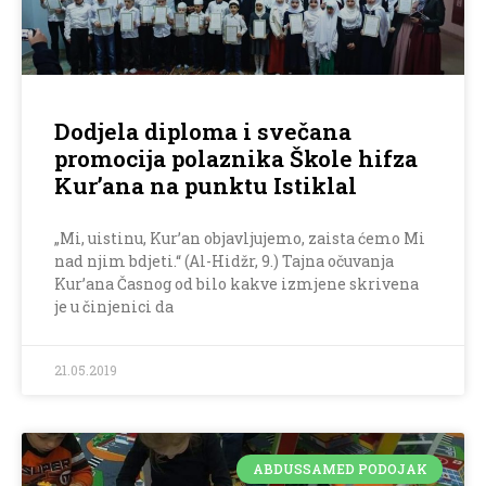
Dodjela diploma i svečana
promocija polaznika Škole hifza
Kur’ana na punktu Istiklal
„Mi, uistinu, Kur’an objavljujemo, zaista ćemo Mi
nad njim bdjeti.“ (Al-Hidžr, 9.) Tajna očuvanja
Kur’ana Časnog od bilo kakve izmjene skrivena
je u činjenici da
21.05.2019
ABDUSSAMED PODOJAK