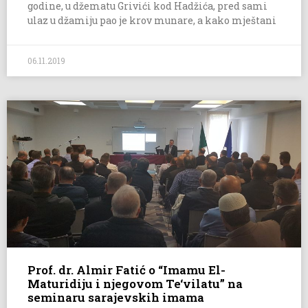
godine, u džematu Grivići kod Hadžića, pred sami
ulaz u džamiju pao je krov munare, a kako mještani
06.11.2019
Prof. dr. Almir Fatić o “Imamu El-
Maturidiju i njegovom Te‘vilatu” na
seminaru sarajevskih imama