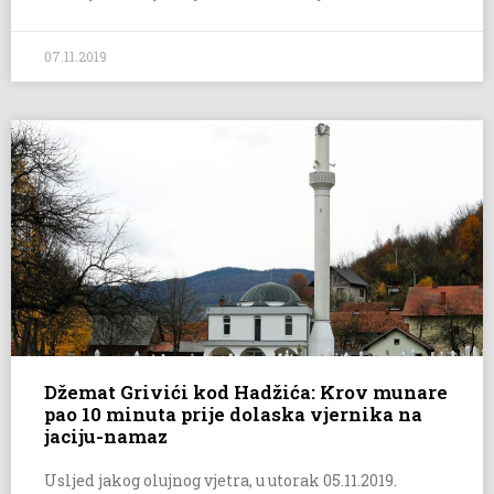
07.11.2019
Džemat Grivići kod Hadžića: Krov munare
pao 10 minuta prije dolaska vjernika na
jaciju-namaz
Usljed jakog olujnog vjetra, u utorak 05.11.2019.