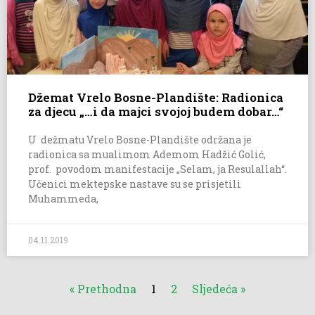
Džemat Vrelo Bosne-Plandište: Radionica
za djecu „…i da majci svojoj budem dobar…“
U dežmatu Vrelo Bosne-Plandište održana je
radionica sa mualimom Ademom Hadžić Golić,
prof. povodom manifestacije „Selam, ja Resulallah“.
Učenici mektepske nastave su se prisjetili
Muhammeda,
04.11.2019
« Prethodna
1
2
Sljedeća »