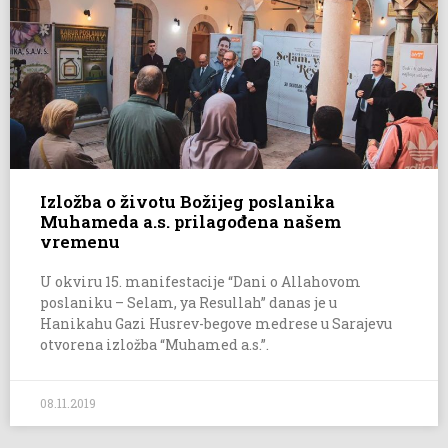
Izložba o životu Božijeg poslanika
Muhameda a.s. prilagođena našem
vremenu
U okviru 15. manifestacije “Dani o Allahovom
poslaniku – Selam, ya Resullah” danas je u
Hanikahu Gazi Husrev-begove medrese u Sarajevu
otvorena izložba “Muhamed a.s.”.
08.11.2019