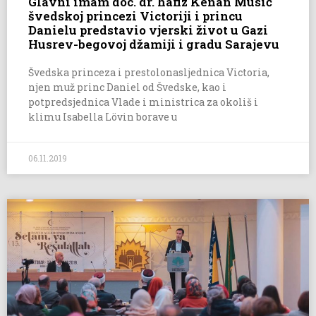
Glavni imam doc. dr. hafiz Kenan Musić
švedskoj princezi Victoriji i princu
Danielu predstavio vjerski život u Gazi
Husrev-begovoj džamiji i gradu Sarajevu
Švedska princeza i prestolonasljednica Victoria,
njen muž princ Daniel od Švedske, kao i
potpredsjednica Vlade i ministrica za okoliš i
klimu Isabella Lövin borave u
06.11.2019