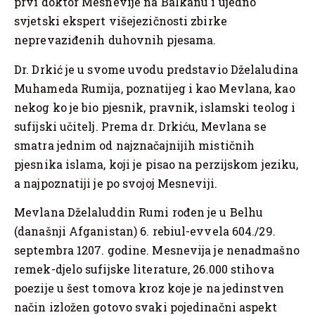
prvi doktor Mesnevije na Balkanu i ujedno
svjetski ekspert višejezičnosti zbirke
neprevaziđenih duhovnih pjesama.
Dr. Drkić je u svome uvodu predstavio Dželaludina
Muhameda Rumija, poznatijeg i kao Mevlana, kao
nekog ko je bio pjesnik, pravnik, islamski teolog i
sufijski učitelj. Prema dr. Drkiću, Mevlana se
smatra jednim od najznačajnijih mističnih
pjesnika islama, koji je pisao na perzijskom jeziku,
a najpoznatiji je po svojoj Mesneviji.
Mevlana Dželaluddin Rumi rođen je u Belhu
(današnji Afganistan) 6. rebiul-evvela 604./29.
septembra 1207. godine. Mesnevija je nenadmašno
remek-djelo sufijske literature, 26.000 stihova
poezije u šest tomova kroz koje je na jedinstven
način izložen gotovo svaki pojedinačni aspekt