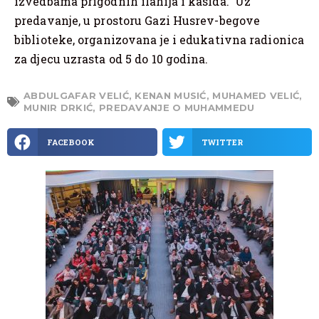
izvedbama prigodnih ilahija i kasida. Uz
predavanje, u prostoru Gazi Husrev-begove
biblioteke, organizovana je i edukativna radionica
za djecu uzrasta od 5 do 10 godina.
ABDULGAFAR VELIĆ
,
KENAN MUSIĆ
,
MUHAMED VELIĆ
,
MUNIR DRKIĆ
,
PREDAVANJE O MUHAMMEDU
FACEBOOK
TWITTER