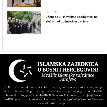
04.07.2026
Dženaza u Tihovićima i podsjetnik na
zločin nad bošnjačkim civilima
Po Ustavu Islamske zajednice, Medžlis je organizaciona jedinica sa najmanje
sedam džemata. Na području gotovo svake općine postoji organiziran Medžlis.
Izuzetak od tog pravila je Medžlis IZ Sarajevo. U toku svog postojanja bio je
različito prostorno organiziran. Trenutno obuhvata područje Kantona Sarajevo
sa malim odstupanjem.