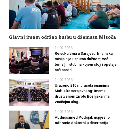
Glavni imam održao hutbu u džematu Misoča
14.07.2026
Reisul-ulema u Sarajevu: Imamska
misija nije usputna dužnost, već
temeljni stub na kojem stoji i opstaje
naš narod
14.07.2026
Uručeno 210 murasela imamima
Muftiluka sarajevskog: Imam u
društvenom životu Bošnjaka ima
značajnu ulogu
14.07.2026
Abdussamed Podojak uspješno
odbranio doktorsku disertaciju