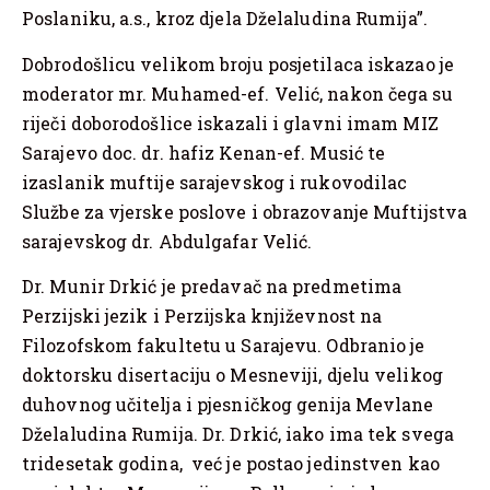
Poslaniku, a.s., kroz djela Dželaludina Rumija”.
Dobrodošlicu velikom broju posjetilaca iskazao je
moderator mr. Muhamed-ef. Velić, nakon čega su
riječi doborodošlice iskazali i glavni imam MIZ
Sarajevo doc. dr. hafiz Kenan-ef. Musić te
izaslanik muftije sarajevskog i rukovodilac
Službe za vjerske poslove i obrazovanje Muftijstva
sarajevskog dr. Abdulgafar Velić.
Dr. Munir Drkić je predavač na predmetima
Perzijski jezik i Perzijska književnost na
Filozofskom fakultetu u Sarajevu. Odbranio je
doktorsku disertaciju o Mesneviji, djelu velikog
duhovnog učitelja i pjesničkog genija Mevlane
Dželaludina Rumija. Dr. Drkić, iako ima tek svega
tridesetak godina, već je postao jedinstven kao