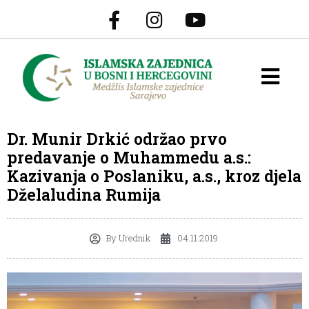
Dr. Munir Drkić održao prvo
predavanje o Muhammedu a.s.:
Kazivanja o Poslaniku, a.s., kroz djela
Dželaludina Rumija
By
Urednik
04.11.2019.