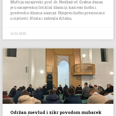
Muftija sarajevski prof. dr. Nedžad-ef. Grabus danas
je u sarajevskoj Istiklal džamiji kazivao hutbu i
predvodio džuma-namaz. Njegovu hutbu prenosimo
u cijelosti: Hvala i zahvala Allahu,
14.02.2025
Održan mevlud i zikr povodom mubarek