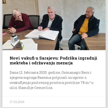
Novi vakufi u Sarajevu: Podrška izgradnji
mekteba i održavanju mezarja
Dana 12. februara 2025. godine, Osmanagić Bećo i
njegova supruga Rasema potpisali su ugovor o
uvakufljenju poslovnog prostora površine 78 m² u
ulici Hamdije Ćemerlića
17.02.2025