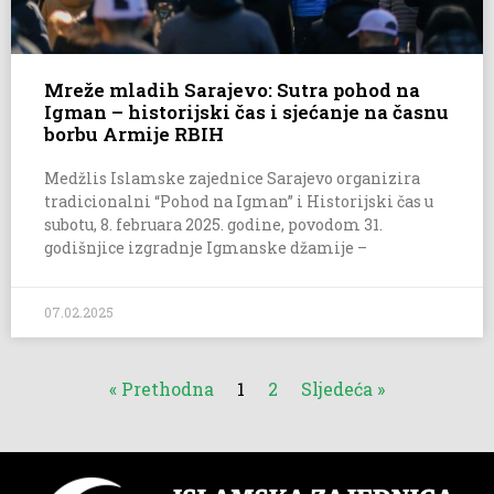
Mreže mladih Sarajevo: Sutra pohod na
Igman – historijski čas i sjećanje na časnu
borbu Armije RBIH
Medžlis Islamske zajednice Sarajevo organizira
tradicionalni “Pohod na Igman” i Historijski čas u
subotu, 8. februara 2025. godine, povodom 31.
godišnjice izgradnje Igmanske džamije –
07.02.2025
« Prethodna
1
2
Sljedeća »