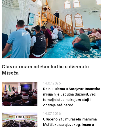
Glavni imam održao hutbu u džematu
Misoča
14.07.2026
Reisul-ulema u Sarajevu: Imamska
misija nije usputna dužnost, već
temeljni stub na kojem stoji i
opstaje naš narod
14.07.2026
Uručeno 210 murasela imamima
Muftiluka sarajevskog: Imam u