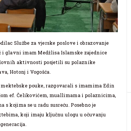
odilac Službe za vjerske poslove i obrazovanje
ć i glavni imam Medžlisa Islamske zajednice
dovnih aktivnosti posjetili su polaznike
va, Hotonj i Vogošća.
a mektebske pouke, razgovarali s imamima Edin
ijom ef. Čelikovićem, muallimama i polaznicima,
a s kojima se u radu susreću. Posebno je
tebima, koji imaju ključnu ulogu u očuvanju
 generacija.