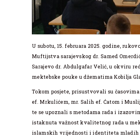
U subotu, 15. februara 2025. godine, rukov
Muftijstva sarajevskog dr. Samed Omerdi
Sarajevo dr. Abdulgafar Velić, u okviru re
mektebske pouke u džematima Kobilja Gla
Tokom posjete, prisustvovali su časovim
ef. Mrkulićem, mr. Salih ef. Ćatom i Musl
te se upoznali s metodama rada i izazovim
istaknuta važnost kvalitetnog rada u mek
islamskih vrijednosti i identiteta mladih