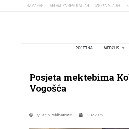
RAMAZAN
SELAM, YA RESULALLAH
MREŽA MLADIH
S
POČETNA
MEDŽLIS
Posjeta mektebima Kob
Vogošća
By
Sanin Pehlivanović
15.02.2025.