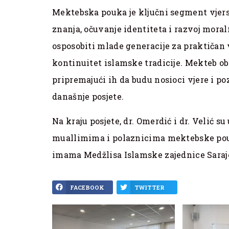
Mektebska pouka je ključni segment vjer
znanja, očuvanje identiteta i razvoj moral
osposobiti mlade generacije za praktičan 
kontinuitet islamske tradicije. Mekteb obl
pripremajući ih da budu nosioci vjere i p
današnje posjete.
Na kraju posjete, dr. Omerdić i dr. Velić su
muallimima i polaznicima mektebske pouke
imama Medžlisa Islamske zajednice Saraje
FACEBOOK
TWITTER