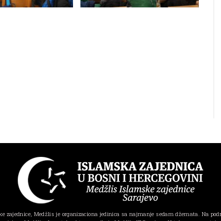
e zajednice, Medžlis je organizaciona jedinica sa najmanje sedam džemata. Na pod