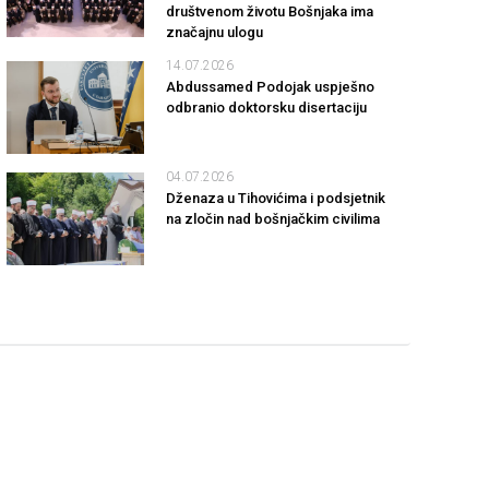
društvenom životu Bošnjaka ima
značajnu ulogu
14.07.2026
Abdussamed Podojak uspješno
odbranio doktorsku disertaciju
04.07.2026
Dženaza u Tihovićima i podsjetnik
na zločin nad bošnjačkim civilima