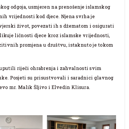
skog odgoja, usmjeren na prenošenje islamskog
nih vrijednosti kod djece. Njena svrha je
vjerski život, povezati ih s džematom i osigurati
ikuje ličnosti djece kroz islamske vrijednosti,
ozitivnih promjena u društvu, istaknuto je tokom
 uputili riječi ohrabrenja i zahvalnosti svim
. Posjeti su prisustvovali i saradnici glavnog
vo mr. Malik Šljivo i Elvedin Klisura.