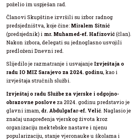
poželio im uspješan rad.
Članovi Skupštine izvršili su izbor radnog
predsjedništva, koje čine:
Miralem Sitnić
(predsjednik) i
mr. Muhamed-ef. Hafizović
(član).
Nakon izbora, delegati su jednoglasno usvojili
predloženi Dnevni red.
Slijedilo je razmatranje i usvajanje
Izvještaja o
radu IO MIZ Sarajevo za 2024. godinu
, kao i
izvještaja stručnih službi.
Izvještaj o radu Službe za vjerske i odgojno-
obrazovne poslove
za 2024. godinu predstavio je
glavni imam,
dr. Abdulgafar-ef. Velić
. Naglasio je
značaj unapređenja vjerskog života kroz
organizaciju mektebske nastave i njenu
popularizaciju, stanje vjeronauke u školama i