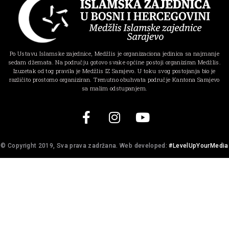
Po Ustavu Islamske zajednice, Medžlis je organizaciona jedinica sa najmanje
sedam džemata. Na području gotovo svake općine postoji organiziran Medžlis.
Izuzetak od tog pravila je Medžlis IZ Sarajevo. U toku svog postojanja bio je
različito prostorno organiziran. Trenutno obuhvata područje Kantona Sarajevo
sa malim odstupanjem.
© Copyright 2019, Sva prava zadržana. Web developed:
#LevelUpYourMedia