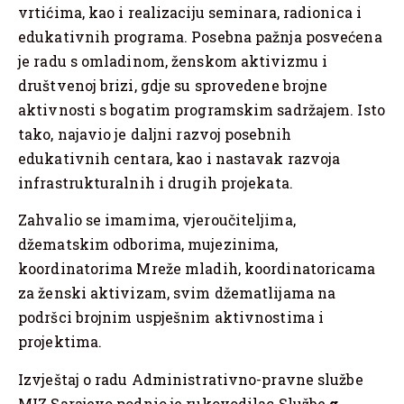
vrtićima, kao i realizaciju seminara, radionica i
edukativnih programa. Posebna pažnja posvećena
je radu s omladinom, ženskom aktivizmu i
društvenoj brizi, gdje su sprovedene brojne
aktivnosti s bogatim programskim sadržajem. Isto
tako, najavio je daljni razvoj posebnih
edukativnih centara, kao i nastavak razvoja
infrastrukturalnih i drugih projekata.
Zahvalio se imamima, vjeroučiteljima,
džematskim odborima, mujezinima,
koordinatorima Mreže mladih, koordinatoricama
za ženski aktivizam, svim džematlijama na
podršci brojnim uspješnim aktivnostima i
projektima.
Izvještaj o radu Administrativno-pravne službe
MIZ Sarajevo podnio je rukovodilac Službe
g.