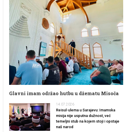
Glavni imam održao hutbu u džematu Misoča
14.07.2026
Reisul-ulema u Sarajevu: Imamska
misija nije usputna dužnost, već
temeljni stub na kojem stoji i opstaje
naš narod