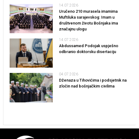
14.07.2026
Uručeno 210 murasela imamima
Muftiluka sarajevskog: Imam u
društvenom životu Bošnjaka ima
značajnu ulogu
14.07.2026
Abdussamed Podojak uspješno
odbranio doktorsku disertaciju
04.07.2026
Dženaza u Tihovićima i podsjetnik na
zločin nad bošnjačkim civilima