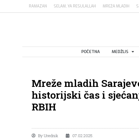
RAMAZAN
SELAM, YA RESULALLAH
MREŽA MLADIH
S
POČETNA
MEDŽLIS
Mreže mladih Sarajev
historijski čas i sjeć
RBIH
By
Urednik
07.02.2025.