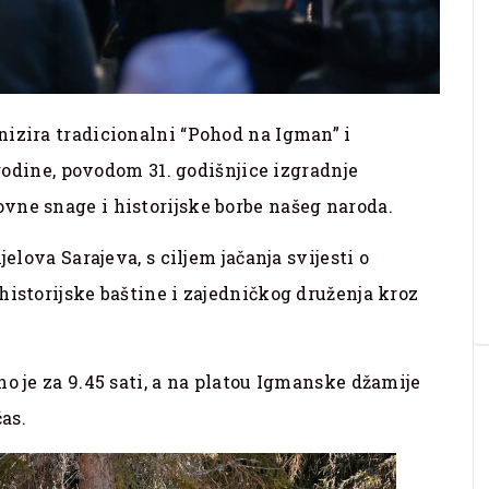
nizira tradicionalni “Pohod na Igman” i
 godine, povodom 31. godišnjice izgradnje
vne snage i historijske borbe našeg naroda.
elova Sarajeva, s ciljem jačanja svijesti o
historijske baštine i zajedničkog druženja kroz
o je za 9.45 sati, a na platou Igmanske džamije
čas.