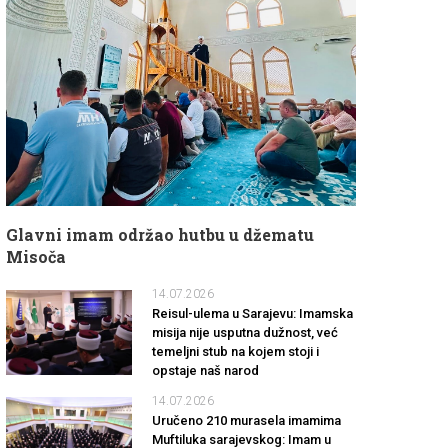
Glavni imam održao hutbu u džematu
Misoča
14.07.2026
Reisul-ulema u Sarajevu: Imamska
misija nije usputna dužnost, već
temeljni stub na kojem stoji i
opstaje naš narod
14.07.2026
Uručeno 210 murasela imamima
Muftiluka sarajevskog: Imam u