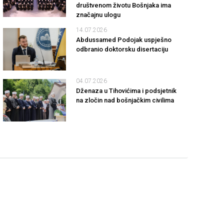
društvenom životu Bošnjaka ima
značajnu ulogu
14.07.2026
Abdussamed Podojak uspješno
odbranio doktorsku disertaciju
04.07.2026
Dženaza u Tihovićima i podsjetnik
na zločin nad bošnjačkim civilima