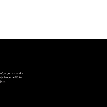
ručju gotovo svake
a bio je različito
njem.