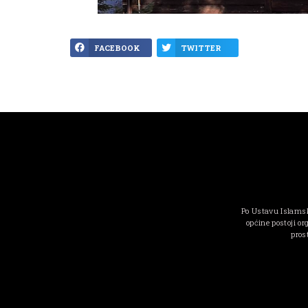
FACEBOOK
TWITTER
Po Ustavu Islamsk
općine postoji or
pros