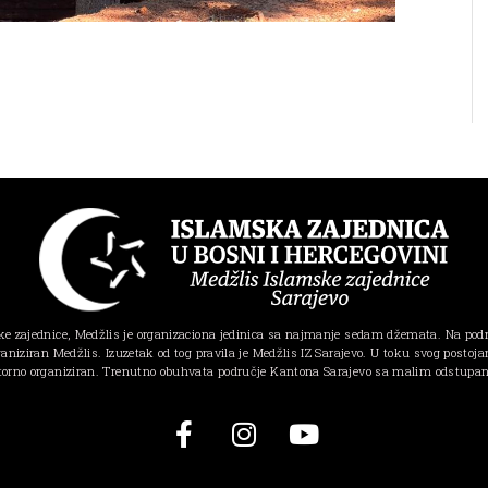
e zajednice, Medžlis je organizaciona jedinica sa najmanje sedam džemata. Na pod
ganiziran Medžlis. Izuzetak od tog pravila je Medžlis IZ Sarajevo. U toku svog postojanj
torno organiziran. Trenutno obuhvata područje Kantona Sarajevo sa malim odstupa