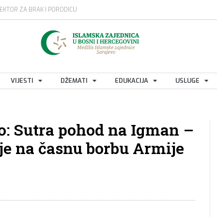
EKTOR ZA BRAK I PORODICU
VIJESTI
DŽEMATI
EDUKACIJA
USLUGE
o: Sutra pohod na Igman –
anje na časnu borbu Armije