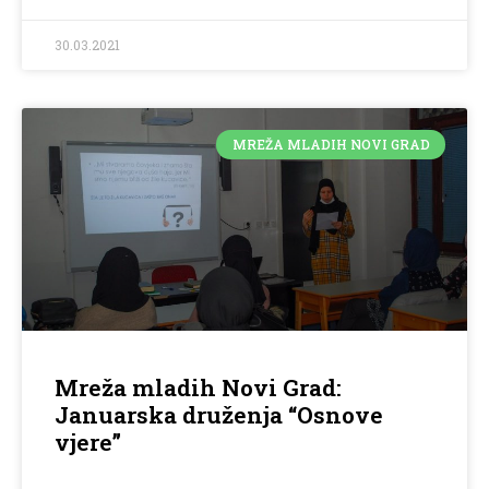
30.03.2021
MREŽA MLADIH NOVI GRAD
Mreža mladih Novi Grad:
Januarska druženja “Osnove
vjere”