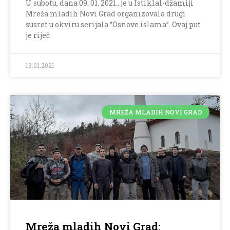
U subotu, dana 09. 01. 2021., je u Istiklal-džamiji
Mreža mladih Novi Grad organizovala drugi
susret u okviru serijala “Osnove islama”. Ovaj put
je riječ
13.01.2021
MREŽA MLADIH NOVI GRAD
Mreža mladih Novi Grad: