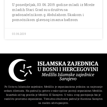
U ponedjeljak, 03. 06. 2019. godine mladi iz Mreže
mladih Stari Grad su u društvu sa
gradonačelnikom g. Abdulahom Skakom i
pomoćnikom glavnog imama hafizom
03.06.2019
Po Ustavu Islamske zajednice, Medžlis je organizaciona jedinica sa najmanje
sedam džemata. Na području gotovo svake općine postoji organiziran Medžlis.
Izuzetak od tog pravila je Medžlis IZ Sarajevo. U toku svog postojanja bio je
različito prostorno organiziran. Trenutno obuhvata područje Kantona Sarajevo
sa malim odstupanjem.