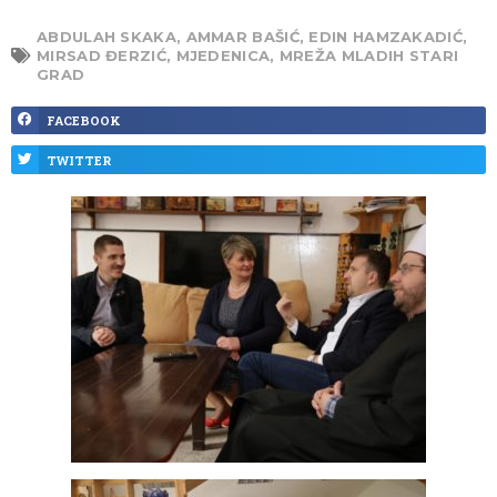
ABDULAH SKAKA
,
AMMAR BAŠIĆ
,
EDIN HAMZAKADIĆ
,
MIRSAD ĐERZIĆ
,
MJEDENICA
,
MREŽA MLADIH STARI
GRAD
FACEBOOK
TWITTER