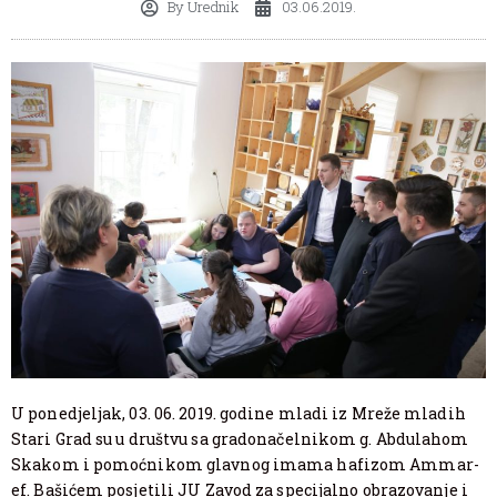
By
Urednik
03.06.2019.
U ponedjeljak, 03. 06. 2019. godine mladi iz Mreže mladih
Stari Grad su u društvu sa gradonačelnikom g. Abdulahom
Skakom i pomoćnikom glavnog imama hafizom Ammar-
ef. Bašićem posjetili JU Zavod za specijalno obrazovanje i