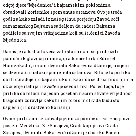
odgoj djece ”Mjedenica” i bajramskim poklonima
obradovali korisnike spomenute ustanove. Ovo je treća
godina kako mladi iz našeg tima posjećuju Zavod uoči
ramazanskog Bajrama sa željom da radost Bajrama
podijele sa svojim vršnjacima koji su štićenici Zavoda
Mjedenica.
Danas je radost bila veća zato što su nam se pridružili
pomoćnik glavnog imama, gradonačelnik i Edin-ef.
Hamzakadić, imam džemata Bakarevića džamije, u čijem
se džematu i nalazi spomenuta ustanova. Bila je to prilika
da ih obradujemo bajramlukom kao i da se družimo s njima
uz učenje ilahija i izvođenje sevdalinki. Pored toga, to je
prilika da mladi na jedan poseban načim shvate vrijednost
blagodati zdravlja kako bi im to bio motiv da budu što
uspješniji i društveno korisniji.
Ovom prilikom se zahvaljujemo za pomoć u realizaciji ove
posjete Medžlisu IZ-e Sarajevo, Gradskoj upravi Grada
Sarajeva, džematu Bakarevića džamije i butiku Badem.