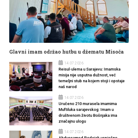
Glavni imam održao hutbu u džematu Misoča
14.07.2026
Reisul-ulema u Sarajevu: Imamska
misija nije usputna dužnost, već
temeljni stub na kojem stoji i opstaje
naš narod
14.07.2026
Uručeno 210 murasela imamima
Muftiluka sarajevskog: Imam u
društvenom životu Bošnjaka ima
značajnu ulogu
14.07.2026
Abdussamed Podojak uspješno