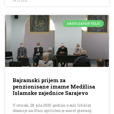
08.12.2021
ABDULGAFAR VELIĆ
Bajramski prijem za
penzionisane imame Medžlisa
Islamske zajednice Sarajevo
U utorak, 28. jula 2020. godine, u auli Istiklal
džamije na Otoci upriličen je susret glavnog