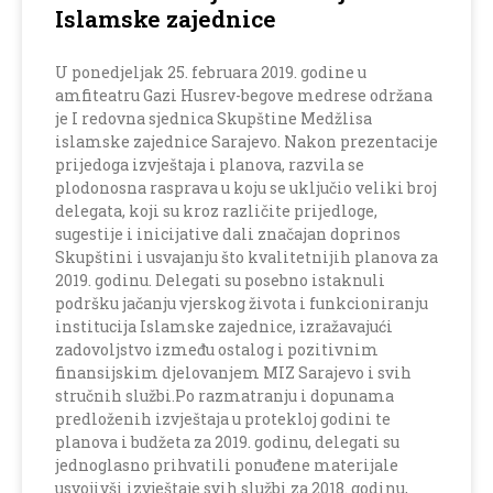
Islamske zajednice
U ponedjeljak 25. februara 2019. godine u
amfiteatru Gazi Husrev-begove medrese održana
je I redovna sjednica Skupštine Medžlisa
islamske zajednice Sarajevo. Nakon prezentacije
prijedoga izvještaja i planova, razvila se
plodonosna rasprava u koju se uključio veliki broj
delegata, koji su kroz različite prijedloge,
sugestije i inicijative dali značajan doprinos
Skupštini i usvajanju što kvalitetnijih planova za
2019. godinu. Delegati su posebno istaknuli
podršku jačanju vjerskog života i funkcioniranju
institucija Islamske zajednice, izražavajući
zadovoljstvo između ostalog i pozitivnim
finansijskim djelovanjem MIZ Sarajevo i svih
stručnih službi.Po razmatranju i dopunama
predloženih izvještaja u protekloj godini te
planova i budžeta za 2019. godinu, delegati su
jednoglasno prihvatili ponuđene materijale
usvojivši izvještaje svih službi za 2018. godinu,