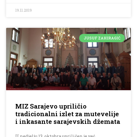
19.11.2019
JUSUF ZAHIRAGIĆ
MIZ Sarajevo upriličio
tradicionalni izlet za mutevelije
i inkasante sarajevskih džemata
U nedjelju 13. oktobra upriličen je već