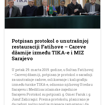
Potpisan protokol o unutrašnjoj
restauraciji Fatihove – Careve
džamije između TIKA-e i MIZ
Sarajevo
U petak 29. marta 2019. godine, u Sultan Fatihovoj
– Carevoj džamiji, potpisan je protokol o saradnji
za unutrašnje radove, oslikavanje i kaligrafiju
između turske TIKA-e, odnosno njihovog Ureda u
Sarajevu i Medžlisa islamske zajednice
Sarajevo.Protokol su potpisali g. Omer Faruk i g.
Jusuf Zahiragić. Prema protokolu, planirano je
da radovi počnu poslije mjeseca ramazana i da