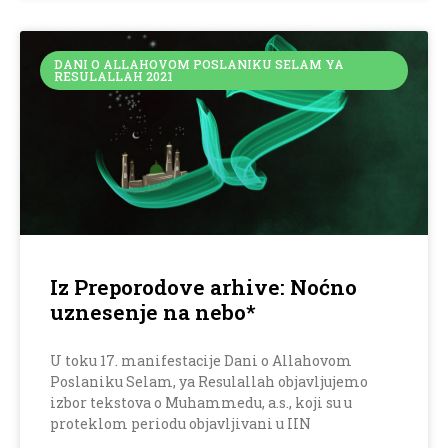
DANI O ALLAHOVOM POSLANIKU SELAM YA
RESULALLAH 2021
Iz Preporodove arhive: Noćno
uznesenje na nebo*
U toku 17. manifestacije Dani o Allahovom
Poslaniku Selam, ya Resulallah objavljujemo
izbor tekstova o Muhammedu, a.s., koji su u
proteklom periodu objavljivani u IIN