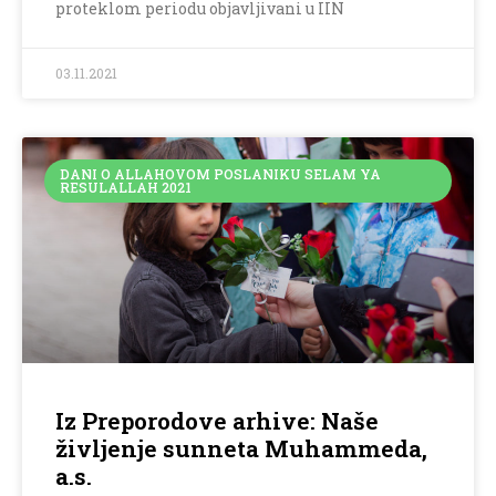
proteklom periodu objavljivani u IIN
03.11.2021
DANI O ALLAHOVOM POSLANIKU SELAM YA
RESULALLAH 2021
Iz Preporodove arhive: Naše
življenje sunneta Muhammeda,
a.s.