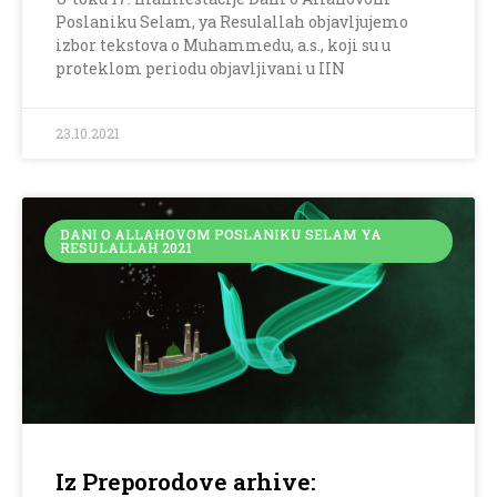
Poslaniku Selam, ya Resulallah objavljujemo
izbor tekstova o Muhammedu, a.s., koji su u
proteklom periodu objavljivani u IIN
23.10.2021
DANI O ALLAHOVOM POSLANIKU SELAM YA
RESULALLAH 2021
Iz Preporodove arhive: