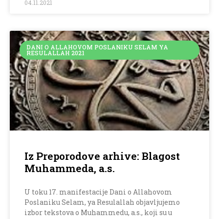
04.11.2021
DANI O ALLAHOVOM POSLANIKU SELAM YA
RESULALLAH 2021
Iz Preporodove arhive: Blagost
Muhammeda, a.s.
U toku 17. manifestacije Dani o Allahovom
Poslaniku Selam, ya Resulallah objavljujemo
izbor tekstova o Muhammedu, a.s., koji su u