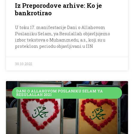
Iz Preporodove arhive: Ko je
bankrotirao
U toku 17. manifestacije Dani o Allahovom
Poslaniku Selam, ya Resulallah objavljujemo
izbor tekstova o Muhammedu, a.s., koji su u
proteklom periodu objavljivani u IIN
30.10.2021
DANI O ALLAHOVOM POSLANIKU SELAM YA
RESULALLAH 2021