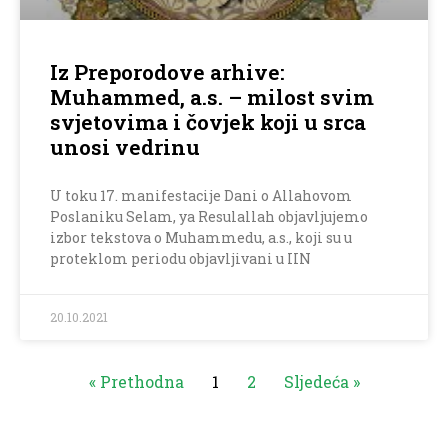
Iz Preporodove arhive:
Muhammed, a.s. – milost svim
svjetovima i čovjek koji u srca
unosi vedrinu
U toku 17. manifestacije Dani o Allahovom
Poslaniku Selam, ya Resulallah objavljujemo
izbor tekstova o Muhammedu, a.s., koji su u
proteklom periodu objavljivani u IIN
20.10.2021
« Prethodna
1
2
Sljedeća »