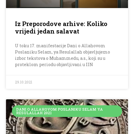
Iz Preporodove arhive: Koliko
vrijedi jedan salavat
U toku 17. manifestacije Dani o Allahovom
Poslaniku Selam, ya Resulallah objavljujemo
izbor tekstova o Muhammedu, a.s., koji su u
proteklom periodu objavljivani u IIN
29.10.2021
DANI O ALLAHOVOM POSLANIKU SELAM YA
RESULALLAH 2021