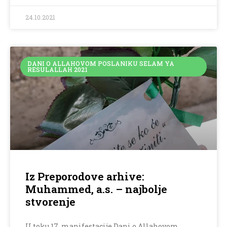
24.10.2021
DANI O ALLAHOVOM POSLANIKU SELAM YA
RESULALLAH 2021
Iz Preporodove arhive:
Muhammed, a.s. – najbolje
stvorenje
U toku 17. manifestacije Dani o Allahovom