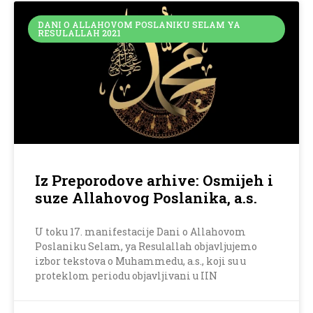
DANI O ALLAHOVOM POSLANIKU SELAM YA
RESULALLAH 2021
Iz Preporodove arhive: Osmijeh i
suze Allahovog Poslanika, a.s.
U toku 17. manifestacije Dani o Allahovom
Poslaniku Selam, ya Resulallah objavljujemo
izbor tekstova o Muhammedu, a.s., koji su u
proteklom periodu objavljivani u IIN