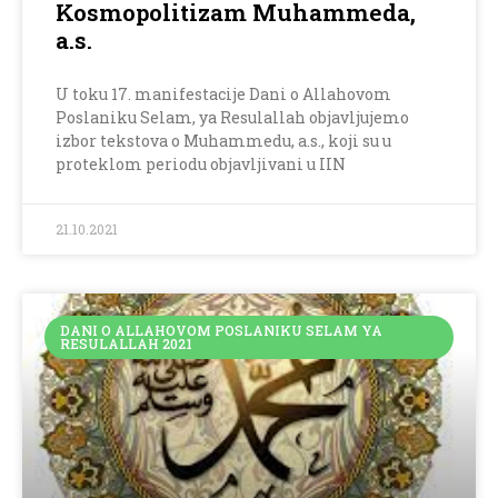
Kosmopolitizam Muhammeda,
a.s.
U toku 17. manifestacije Dani o Allahovom
Poslaniku Selam, ya Resulallah objavljujemo
izbor tekstova o Muhammedu, a.s., koji su u
proteklom periodu objavljivani u IIN
21.10.2021
DANI O ALLAHOVOM POSLANIKU SELAM YA
RESULALLAH 2021