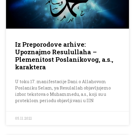
Iz Preporodove arhive:
Upoznajmo Resulullaha –
Plemenitost Poslanikovog, a.s.,
karaktera
U toku 17. manifestacije Dani o Allahovom
Poslaniku Selam, ya Resulallah objavljujemo
izbor tekstova o Muhammedu, a.s., koji su u
proteklom periodu objavljivani u IIN
05.11.2021