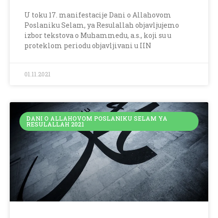
U toku 17. manifestacije Dani o Allahovom
Poslaniku Selam, ya Resulallah objavljujemo
izbor tekstova o Muhammedu, a.s., koji su u
proteklom periodu objavljivani u IIN
01.11.2021
DANI O ALLAHOVOM POSLANIKU SELAM YA
RESULALLAH 2021