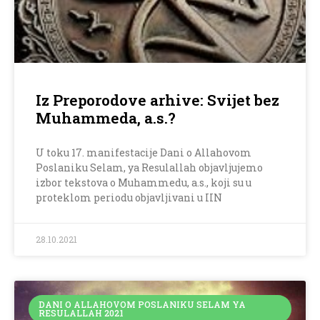
Iz Preporodove arhive: Svijet bez
Muhammeda, a.s.?
U toku 17. manifestacije Dani o Allahovom
Poslaniku Selam, ya Resulallah objavljujemo
izbor tekstova o Muhammedu, a.s., koji su u
proteklom periodu objavljivani u IIN
28.10.2021
DANI O ALLAHOVOM POSLANIKU SELAM YA
RESULALLAH 2021