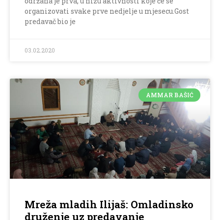
održana je prva, u nizu aktivnosti koje će se
organizovati svake prve nedjelje u mjesecu.Gost
predavač bio je
03.02.2020
AMMAR BAŠIĆ
Mreža mladih Ilijaš: Omladinsko
druženje uz predavanje