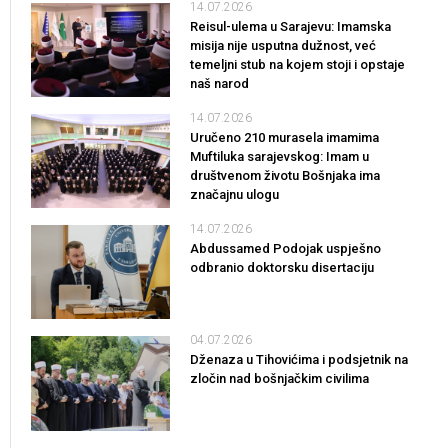
14.07.2026
Reisul-ulema u Sarajevu: Imamska
misija nije usputna dužnost, već
temeljni stub na kojem stoji i opstaje
naš narod
14.07.2026
Uručeno 210 murasela imamima
Muftiluka sarajevskog: Imam u
društvenom životu Bošnjaka ima
značajnu ulogu
14.07.2026
Abdussamed Podojak uspješno
odbranio doktorsku disertaciju
04.07.2026
Dženaza u Tihovićima i podsjetnik na
zločin nad bošnjačkim civilima