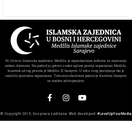
Po Ustavu Islamske zajednice, Medžlis je organizaciona jedinica sa najmanje
sedam džemata. Na području gotovo svake općine postoji organiziran Medžlis.
Izuzetak od tog pravila je Medžlis IZ Sarajevo. U toku svog postojanja bio je
različito prostorno organiziran. Trenutno obuhvata područje Kantona Sarajevo
sa malim odstupanjem.
© Copyright 2019, Sva prava zadržana. Web developed:
#LevelUpYourMedia