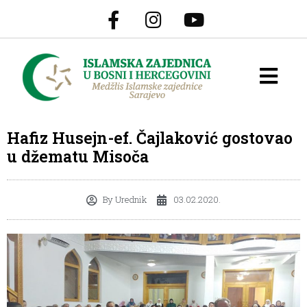
Hafiz Husejn-ef. Čajlaković gostovao
u džematu Misoča
By
Urednik
03.02.2020.