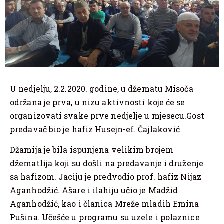
U nedjelju, 2.2.2020. godine, u džematu Misoča
održana je prva, u nizu aktivnosti koje će se
organizovati svake prve nedjelje u mjesecu.Gost
predavač bio je hafiz Husejn-ef. Čajlaković
Džamija je bila ispunjena velikim brojem
džematlija koji su došli na predavanje i druženje
sa hafizom. Jaciju je predvodio prof. hafiz Nijaz
Aganhodžić. Ašare i ilahiju učio je Madžid
Aganhodžić, kao i članica Mreže mladih Emina
Pušina. Učešće u programu su uzele i polaznice