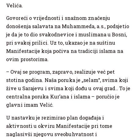
Velića.
Govoreći o vrijednosti i snažnom značenju
donošenja salavata na Muhammeda, a.s., podsjetio
je da je to dio svakodnevice i muslimana u Bosni,
pri svakoj prilici. Uz to, ukazao je na suštinu
Manifestacije koja počiva na tradiciji islama na
ovim prostorima.
– Ovaj se program, zapravo, realizuje već pet
stotina godina. Naša poruka je „selam“, svima koji
žive u Sarajevu i svima koji dođu u ovaj grad.. To je
centralna poruka Kur’ana i islama – poručio je
glavni imam Velić.
U nastavku je rezimirao plan događaja i
aktivnosti u okviru Manifestacije pri tome
naglasivši njegovu sveobuhvatnost i