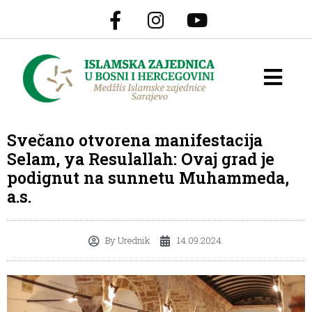
Svečano otvorena manifestacija
Selam, ya Resulallah: Ovaj grad je
podignut na sunnetu Muhammeda,
a.s.
By
Urednik
14.09.2024.