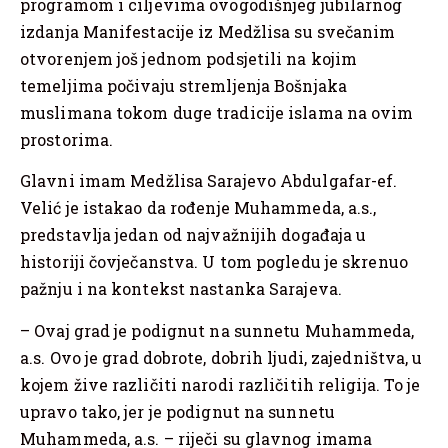
programom i ciljevima ovogodišnjeg jubilarnog
izdanja Manifestacije iz Medžlisa su svečanim
otvorenjem još jednom podsjetili na kojim
temeljima počivaju stremljenja Bošnjaka
muslimana tokom duge tradicije islama na ovim
prostorima.
Glavni imam Medžlisa Sarajevo Abdulgafar-ef.
Velić je istakao da rođenje Muhammeda, a.s.,
predstavlja jedan od najvažnijih događaja u
historiji čovječanstva. U tom pogledu je skrenuo
pažnju i na kontekst nastanka Sarajeva.
– Ovaj grad je podignut na sunnetu Muhammeda,
a.s. Ovo je grad dobrote, dobrih ljudi, zajedništva, u
kojem žive različiti narodi različitih religija. To je
upravo tako, jer je podignut na sunnetu
Muhammeda, a.s. – riječi su glavnog imama