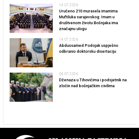
14.07.2026
Uručeno 210 murasela imamima
Muftiluka sarajevskog: Imam u
društvenom životu Bošnjaka ima
značajnu ulogu
14.07.2026
Abdussamed Podojak uspješno
odbranio doktorsku disertaciju
04.07.2026
Dženaza u Tihovićima i podsjetnik na
zločin nad bošnjačkim civilima