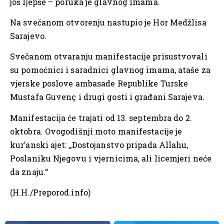
još ljepše – poruka je glavnog imama.
Na svečanom otvorenju nastupio je Hor Medžlisa
Sarajevo.
Svečanom otvaranju manifestacije prisustvovali
su pomoćnici i saradnici glavnog imama, ataše za
vjerske poslove ambasade Republike Turske
Mustafa Guvenç i drugi gosti i građani Sarajeva.
Manifestacija će trajati od 13. septembra do 2.
oktobra. Ovogodišnji moto manifestacije je
kur’anski ajet: „Dostojanstvo pripada Allahu,
Poslaniku Njegovu i vjernicima, ali licemjeri neće
da znaju.“
(H.H./Preporod.info)