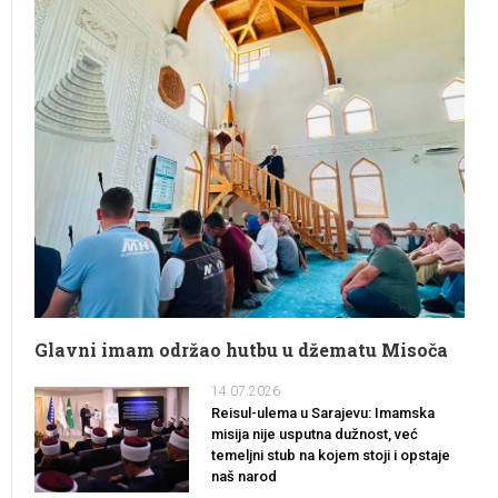
Glavni imam održao hutbu u džematu Misoča
14.07.2026
Reisul-ulema u Sarajevu: Imamska
misija nije usputna dužnost, već
temeljni stub na kojem stoji i opstaje
naš narod