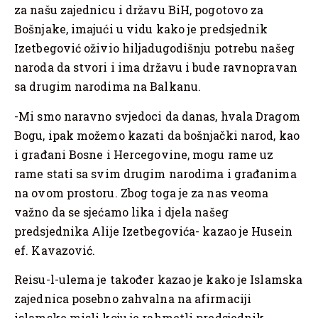
za našu zajednicu i državu BiH, pogotovo za
Bošnjake, imajući u vidu kako je predsjednik
Izetbegović oživio hiljadugodišnju potrebu našeg
naroda da stvori i ima državu i bude ravnopravan
sa drugim narodima na Balkanu.
-Mi smo naravno svjedoci da danas, hvala Dragom
Bogu, ipak možemo kazati da bošnjački narod, kao
i građani Bosne i Hercegovine, mogu rame uz
rame stati sa svim drugim narodima i građanima
na ovom prostoru. Zbog toga je za nas veoma
važno da se sjećamo lika i djela našeg
predsjednika Alije Izetbegovića- kazao je Husein
ef. Kavazović.
Reisu-l-ulema je također kazao je kako je Islamska
zajednica posebno zahvalna na afirmaciji
islamske misli koju je rahmetli predsjednik