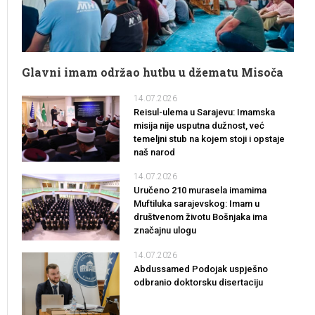
Glavni imam održao hutbu u džematu Misoča
14.07.2026
Reisul-ulema u Sarajevu: Imamska
misija nije usputna dužnost, već
temeljni stub na kojem stoji i opstaje
naš narod
14.07.2026
Uručeno 210 murasela imamima
Muftiluka sarajevskog: Imam u
društvenom životu Bošnjaka ima
značajnu ulogu
14.07.2026
Abdussamed Podojak uspješno
odbranio doktorsku disertaciju