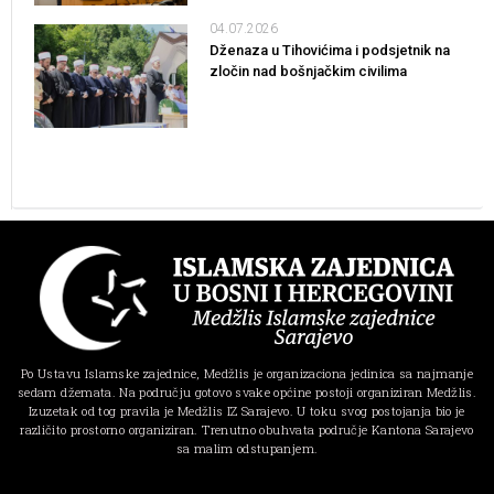
04.07.2026
Dženaza u Tihovićima i podsjetnik na
zločin nad bošnjačkim civilima
Po Ustavu Islamske zajednice, Medžlis je organizaciona jedinica sa najmanje
sedam džemata. Na području gotovo svake općine postoji organiziran Medžlis.
Izuzetak od tog pravila je Medžlis IZ Sarajevo. U toku svog postojanja bio je
različito prostorno organiziran. Trenutno obuhvata područje Kantona Sarajevo
sa malim odstupanjem.