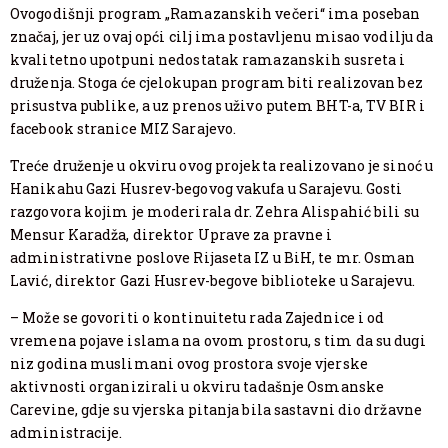
Ovogodišnji program „Ramazanskih večeri“ ima poseban
značaj, jer uz ovaj opći cilj ima postavljenu misao vodilju da
kvalitetno upotpuni nedostatak ramazanskih susreta i
druženja. Stoga će cjelokupan program biti realizovan bez
prisustva publike, a uz prenos uživo putem BHT-a, TV BIR i
facebook stranice MIZ Sarajevo.
Treće druženje u okviru ovog projekta realizovano je sinoć u
Hanikahu Gazi Husrev-begovog vakufa u Sarajevu. Gosti
razgovora kojim je moderirala dr. Zehra Alispahić bili su
Mensur Karadža, direktor Uprave za pravne i
administrativne poslove Rijaseta IZ u BiH, te mr. Osman
Lavić, direktor Gazi Husrev-begove biblioteke u Sarajevu.
– Može se govoriti o kontinuitetu rada Zajednice i od
vremena pojave islama na ovom prostoru, s tim da su dugi
niz godina muslimani ovog prostora svoje vjerske
aktivnosti organizirali u okviru tadašnje Osmanske
Carevine, gdje su vjerska pitanja bila sastavni dio državne
administracije.