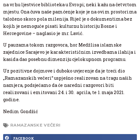
na vrhu ljestvice biblioteka u Evropi; neki kažu na četvrtom
mjestu. Ona čuva naše pamćenje koje je na ovim prostorima
taloženo skoro pola milenija. Riječ je o dokumentima bez
kojih je nemoguće pisati kulturnu historiju Bosne i
Hercegovine – naglasio je mr. Lavić.
U pauzama tokom razgovora, hor Medžlisa islamske
zajednice Sarajevo je karakterističnim izvedbama ilahija i
kasida dao posebnu dimenziju cjelokupnom programu.
Uz pozitivne dojmove i duboko uvjerenje da je treći dio
„Ramazanskih večeri“ uspješno realizovan na tragu naših
namjera, podsjećamo da će naredni razgovori biti
realizovani i emitovani 24. i 30. aprila, te 1. maja 2021.
godine.
Nedim Gondžić
RAMAZANSKE VEČERI
FACEBOOK