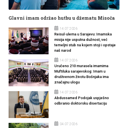
Glavni imam održao hutbu u džematu Misoča
14.07.2026
Reisul-ulema u Sarajevu: Imamska
misija nije usputna dužnost, već
temeljni stub na kojem stoji i opstaje
naš narod
14.07.2026
Uručeno 210 murasela imamima
Muftiluka sarajevskog: Imam u
društvenom životu Bošnjaka ima
značajnu ulogu
14.07.2026
Abdussamed Podojak uspješno
odbranio doktorsku disertaciju
04.07.2026