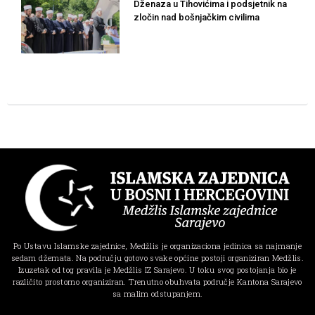
Dženaza u Tihovićima i podsjetnik na
zločin nad bošnjačkim civilima
Po Ustavu Islamske zajednice, Medžlis je organizaciona jedinica sa najmanje
sedam džemata. Na području gotovo svake općine postoji organiziran Medžlis.
Izuzetak od tog pravila je Medžlis IZ Sarajevo. U toku svog postojanja bio je
različito prostorno organiziran. Trenutno obuhvata područje Kantona Sarajevo
sa malim odstupanjem.