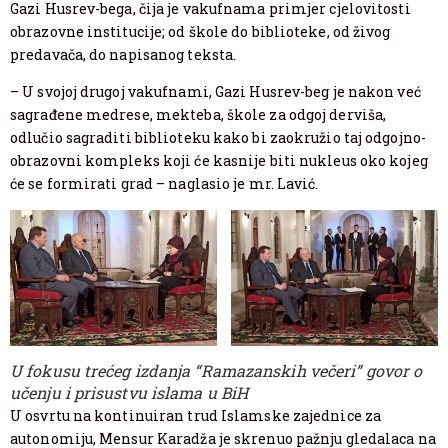
Gazi Husrev-bega, čija je vakufnama primjer cjelovitosti
obrazovne institucije; od škole do biblioteke, od živog
predavača, do napisanog teksta.
– U svojoj drugoj vakufnami, Gazi Husrev-beg je nakon već
sagrađene medrese, mekteba, škole za odgoj derviša,
odlučio sagraditi biblioteku kako bi zaokružio taj odgojno-
obrazovni kompleks koji će kasnije biti nukleus oko kojeg
će se formirati grad – naglasio je mr. Lavić.
U fokusu trećeg izdanja “Ramazanskih večeri” govor o
učenju i prisustvu islama u BiH
U osvrtu na kontinuiran trud Islamske zajednice za
autonomiju, Mensur Karadža je skrenuo pažnju gledalaca na