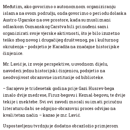
Međutim, ako govorimo o autonomnom organiziranju
islama na ovom području, onda govorimo o periodu dolaska
Austro-Ugarske na ove prostore, kada su muslimani
odlaskom Osmanskog Carstva bili prinuđeni sami
organizirati svoje vjerske aktivnosti, što je bilo izuzetno
teško zbog novog i drugačijeg društvenog, pa i kulturnog
okruženja – podsjetio je Karadža na značajne historijske
činjenice.
Mr. Lavić je, iz svoje perspektive, u uvodnom dijelu,
navodeći jednu historijski činjenicu, podsjetio na
neodvojivost obrazovne institucije od biblioteke.
– Sarajevo je tridesetak godina prije Gazi Husrev-bega
imalo dvije medrese, Firuz-begovu i Kemal-begovu, te dvije
tekije i mektebe. Svi ovi zavodi morali su imati priručnu
literaturu da bi se odgojno-obrazovni proces odvijao na
kvalitetan način – kazao je mr. Lavić.
Uspostavljenu tvrdnju je dodatno obrazložio primjerom