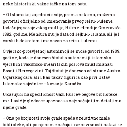
neke historijski važne tačke na tom putu.
– O Islamskoj zajednici ovdje, prema nekima, možemo
govoriti oficijelno od imenovanja prvog reisu-l-uleme,
tadašnjeg sarajevskog muftije, Hilme-efendije Omerovića,
1882. godine. Menšura mu je data od šejhu-l-islama, ali je i
carskih dekretom imenovan za reisu-l-ulemu.
O vjersko-prosvjetnoj autonimoji se može govoriti od 1909.
godine, kada je donesen štatut o autonomiji islamsko-
vjerskih i vakufsko-mearifskih poslova muslimana u
Bosni i Hercegovini. Taj štatut je donesen od strane Austro-
Ugarskog cara, ali i kao takav figurira kao prvi Ustav
Islamske zajednice – kazao je Karadža.
Ukazujući na specifičnost Gazi Husrev-begove biblioteke,
mr. Lavić je gledaoce upoznao sa najznačajnijim detaljima
njene građe.
– Ona po brojnosti svoje građe spada u relativno male
biblioteke, ali po njenom značaju i raznovrsnosti nalazi se