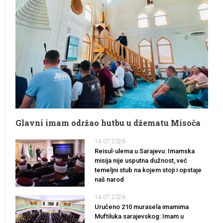
Glavni imam održao hutbu u džematu Misoča
14.07.2026
Reisul-ulema u Sarajevu: Imamska
misija nije usputna dužnost, već
temeljni stub na kojem stoji i opstaje
naš narod
14.07.2026
Uručeno 210 murasela imamima
Muftiluka sarajevskog: Imam u