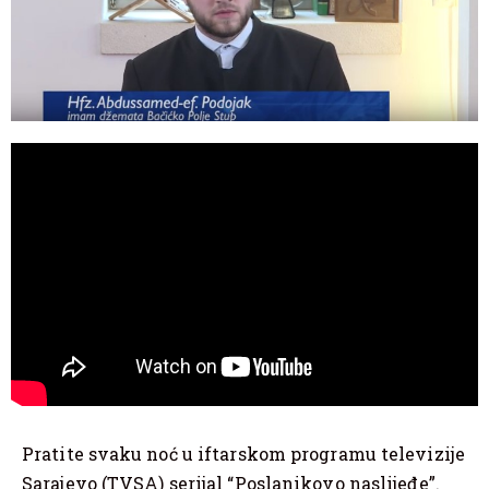
Pratite svaku noć u iftarskom programu televizije
Sarajevo (TVSA) serijal “Poslanikovo naslijeđe”.